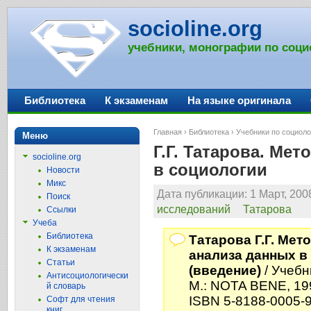
socioline.org
учебники, монографии по соци
Библиотека
К экзаменам
На языке оригинала
Главная
›
Библиотека
›
Учебники по социоло
Меню
Г.Г. Татарова. Ме
socioline.org
в социологии
Новости
Микс
Дата публикации: 1 Март, 200
Поиск
исследований
Татарова
Ссылки
Учеба
Библиотека
Татарова Г.Г. Мет
К экзаменам
анализа данных в
Статьи
(введение)
/ Учебн
Антисоциологически
М.: NOTA BENE, 199
й словарь
ISBN 5-8188-0005-
Софт для чтения
книг