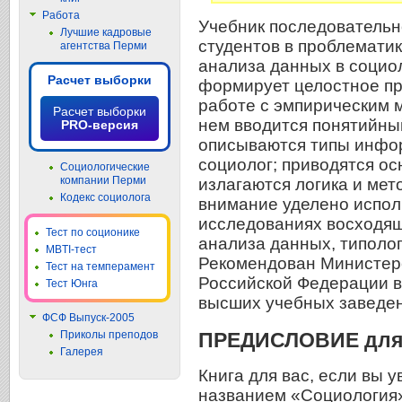
Работа
Учебник последовательн
Лучшие кадровые
студентов в проблемати
агентства Перми
анализа данных в социо
Расчет выборки
формирует целостное пр
работе с эмпирическим 
Расчет выборки
нем вводится понятийны
PRO-версия
описываются типы инфор
социолог; приводятся о
Социологические
компании Перми
излагаются логика и ме
Кодекс социолога
внимание уделено испол
исследованиях восходящ
Тест по соционике
анализа данных, типолог
MBTI-тест
Рекомендован Министер
Тест на темперамент
Российской Федерации в
Тест Юнга
высших учебных заведе
ФСФ Выпуск-2005
ПРЕДИСЛОВИЕ для 
Приколы преподов
Галерея
Книга для вас, если вы 
названием «Социология»