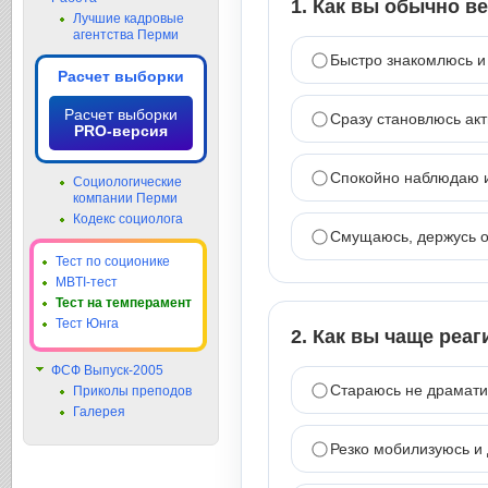
1. Как вы обычно в
Лучшие кадровые
агентства Перми
Быстро знакомлюсь и
Расчет выборки
Расчет выборки
Сразу становлюсь ак
PRO-версия
Спокойно наблюдаю и
Социологические
компании Перми
Кодекс социолога
Смущаюсь, держусь о
Тест по соционике
MBTI-тест
Тест на темперамент
Тест Юнга
2. Как вы чаще реа
ФСФ Выпуск-2005
Стараюсь не драмати
Приколы преподов
Галерея
Резко мобилизуюсь и