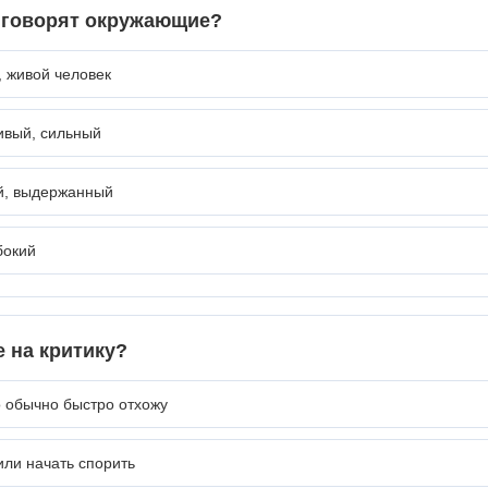
е говорят окружающие?
, живой человек
ивый, сильный
й, выдержанный
бокий
е на критику?
о обычно быстро отхожу
или начать спорить