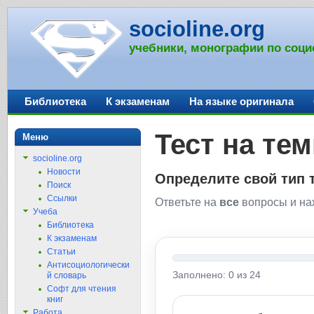
socioline.org
учебники, монографии по соци
Библиотека
К экзаменам
На языке оригинала
Тест на те
Меню
socioline.org
Новости
Определите свой тип 
Поиск
Ссылки
Ответьте на
все
вопросы и наж
Учеба
Библиотека
К экзаменам
Статьи
Антисоциологически
Заполнено: 0 из 24
й словарь
Софт для чтения
книг
Работа