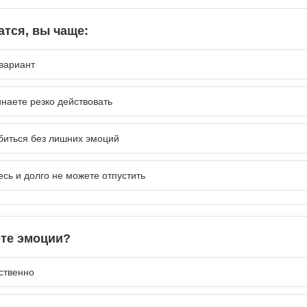
атся, вы чаще:
вариант
наете резко действовать
биться без лишних эмоций
сь и долго не можете отпустить
ете эмоции?
ественно