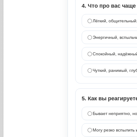
4. Что про вас чащ
Лёгкий, общительный
Энергичный, вспыльч
Спокойный, надёжны
Чуткий, ранимый, глу
5. Как вы реагирует
Бывает неприятно, н
Могу резко вспылить 