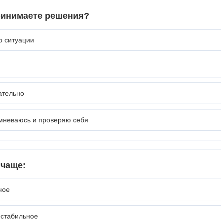
ринимаете решения?
о ситуации
ательно
мневаюсь и проверяю себя
 чаще:
ное
естабильное