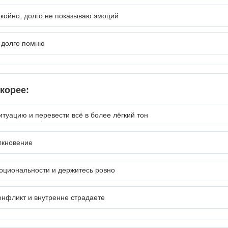
койно, долго не показываю эмоций
 долго помню
корее:
итуацию и перевести всё в более лёгкий тон
лкновение
оциональности и держитесь ровно
онфликт и внутренне страдаете