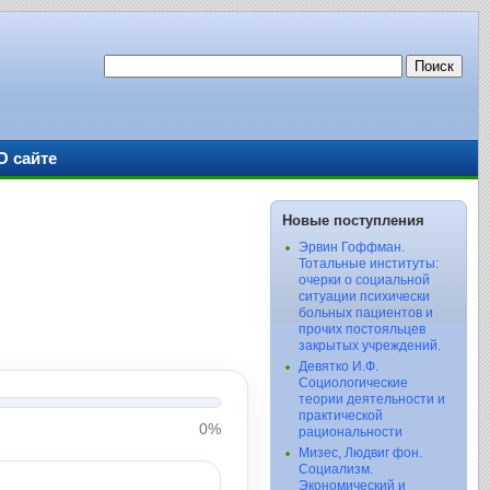
О сайте
Новые поступления
Эрвин Гоффман.
Тотальные институты:
очерки о социальной
ситуации психически
больных пациентов и
прочих постояльцев
закрытых учреждений.
Девятко И.Ф.
Социологические
теории деятельности и
практической
0%
рациональности
Мизес, Людвиг фон.
Социализм.
Экономический и