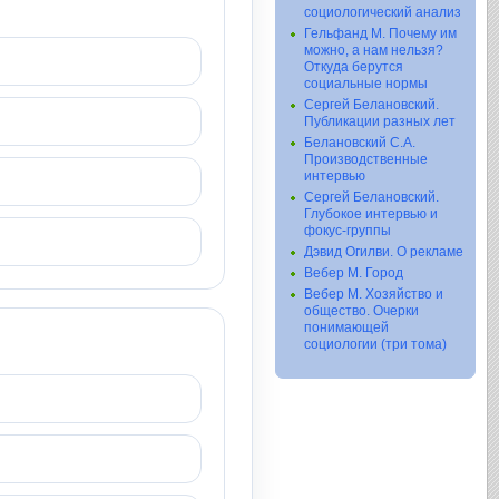
социологический анализ
Гельфанд М. Почему им
можно, а нам нельзя?
Откуда берутся
социальные нормы
Сергей Белановский.
Публикации разных лет
Белановский С.А.
Производственные
интервью
Сергей Белановский.
Глубокое интервью и
фокус-группы
Дэвид Огилви. О рекламе
Вебер М. Город
Вебер М. Хозяйство и
общество. Очерки
понимающей
социологии (три тома)