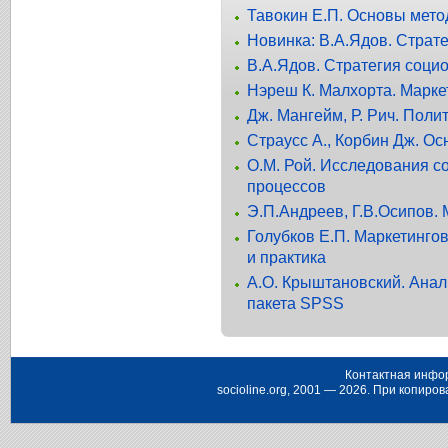
Тавокин Е.П. Основы мето
Новинка: В.А.Ядов. Страт
В.А.Ядов. Стратегия соци
Нэреш К. Малхорта. Марк
Дж. Мангейм, Р. Рич. Пол
Страусс А., Корбин Дж. О
О.М. Рой. Исследования с
процессов
Э.П.Андреев, Г.В.Осипов.
Голубков Е.П. Маркетинго
и практика
А.О. Крыштановский. Анал
пакета SPSS
Контактная инфо
socioline.org, 2001 — 2026. При копир