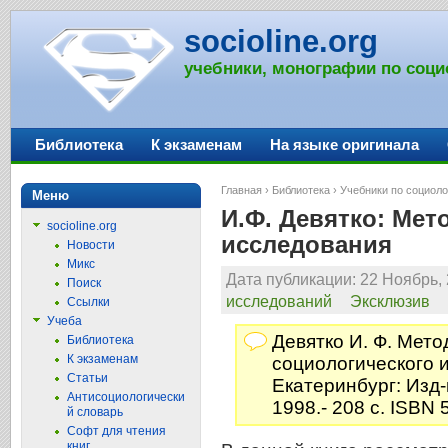
socioline.org
учебники, монографии по соци
Библиотека
К экзаменам
На языке оригинала
Главная
›
Библиотека
›
Учебники по социоло
Меню
И.Ф. Девятко: Мет
socioline.org
исследования
Новости
Микс
Дата публикации: 22 Ноябрь, 
Поиск
исследований
Эксклюзив
Ссылки
Учеба
Девятко И. Ф. Мет
Библиотека
К экзаменам
социологического 
Статьи
Екатеринбург: Изд-
Антисоциологически
1998.- 208 с. ISBN 
й словарь
Софт для чтения
книг