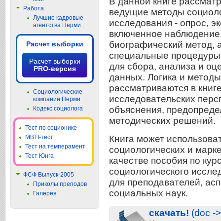
В данной книге рассмат
Работа
ведущие методы социол
Лучшие кадровые
исследования - опрос, э
агентства Перми
включенное наблюдение
биографический метод, 
Расчет выборки
специальные процедуры
Расчет выборки
для сбора, анализа и оц
PRO-версия
данных. Логика и метод
рассматриваются в книге
Социологические
исследовательских перс
компании Перми
объяснения, предопред
Кодекс социолога
методических решений.
Тест по соционике
Книга может использоват
MBTI-тест
Тест на темперамент
социологических и марке
Тест Юнга
качестве пособия по кур
социологического иссле
ФСФ Выпуск-2005
для преподавателей, асп
Приколы преподов
социальных наук.
Галерея
скачать!
(doc ->