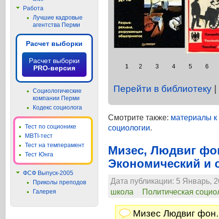
Работа
Лучшие кадровые
агентства Перми
Расчет выборки
Расчет выборки
1
2
3
4
5
6
PRO-версия
Перейти в библиотеку
|
Социологические
компании Перми
Кодекс социолога
Смотрите также:
материалы к 
Тест по соционике
социологии
.
MBTI-тест
Тест на темперамент
Мизес, Людвиг фо
Тест Юнга
Экономический и 
ФСФ Выпуск-2005
Дата публикации: 5 Январь, 2
Приколы преподов
школа
Политическая социо
Галерея
Мизес Людвиг фон.