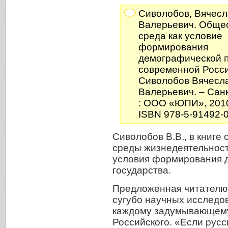
Сиволобов, Вячесл
Валерьевич. Обще
среда как условие
формирования
демографической 
современной Росси
Сиволобов Вячесл
Валерьевич. – Сан
: ООО «ЮПИ», 2010.
ISBN 978-5-91492-
Сиволобов В.В., в книге
среды жизнедеятельност
условия формирования 
государства.
Предложенная читателю 
сугубо научных исследо
каждому задумывающемус
Российского. «Если русс