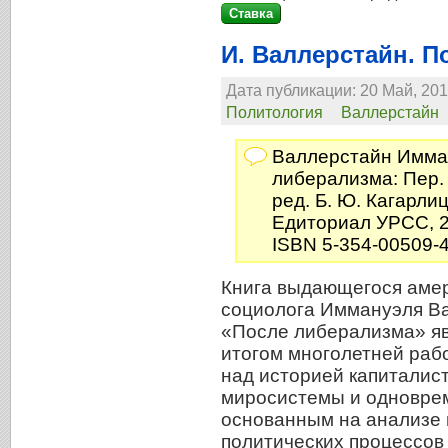
И. Валлерстайн. П
Дата публикации: 20 Май, 201
Политология
Валлерстайн
Валлерстайн Имм
либерализма: Пер. 
ред. Б. Ю. Кагарлиц
Едиториал УРСС, 20
ISBN 5-354-00509-
Книга выдающегося аме
социолога Иммануэля Ва
«После либерализма» я
итогом многолетней раб
над историей капиталист
миросистемы и одноврем
основанным на анализе 
политических процессов 