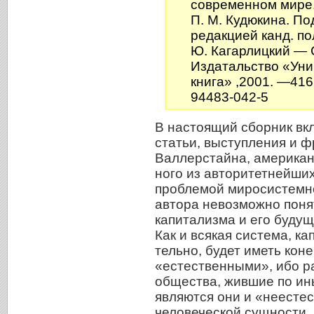
современном мире. 
П. М. Кудюкина. По
редакцией канд. по
Ю. Кагарлицкий — 
Издатальство «Уни
книга» ,2001. —416 
94483-042-5
В настоящий сборник в
статьи, выступления и ф
Валлерстайна, американ
ного из авторитетнейш
проблемой миро­систем
автора невозможно поня
капитализма и его будущ
Как и всякая система, к
тельно, будет иметь коне
«естественны­ми», ибо 
общества, жившие по ины
являются они и «неест
человеческой сущности,