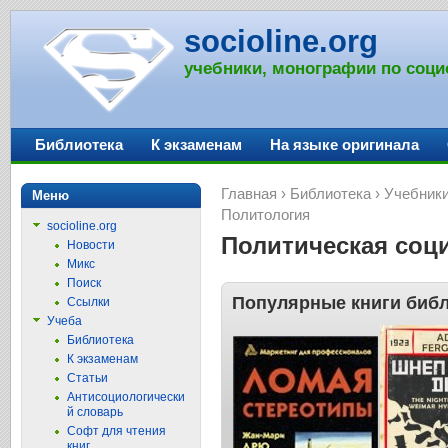
socioline.org
учебники, монографии по соци
Библиотека
К экзаменам
На языке оригинала
Главная
›
Библиотека
›
Учебники
Меню
Политология
socioline.org
Политическая соц
Новости
Микс
Поиск
Популярные книги библ
Ссылки
Учеба
Библиотека
К экзаменам
Статьи
Антисоциологически
й словарь
Софт для чтения
книг