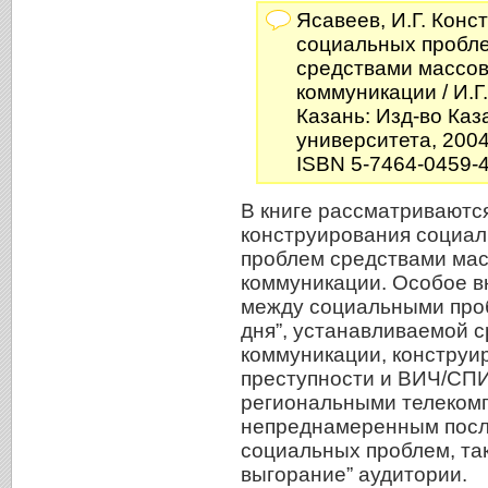
Ясавеев, И.Г. Кон
социальных пробл
средствами массо
коммуникации / И.Г
Казань: Изд-во Каз
университета, 2004.
ISBN 5-7464-0459-4
В книге рассматриваютс
конструирования социа
проблем средствами ма
коммуникации. Особое в
между социальными проб
дня”, устанавливаемой 
коммуникации, констру
преступности и ВИЧ/СП
региональными телекомп
непреднамеренным посл
социальных проблем, та
выгорание” аудитории.