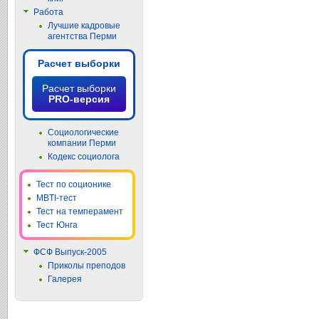
Работа
Лучшие кадровые
агентства Перми
Расчет выборки
Расчет выборки
PRO-версия
Социологические
компании Перми
Кодекс социолога
Тест по соционике
MBTI-тест
Тест на темперамент
Тест Юнга
ФСФ Выпуск-2005
Приколы преподов
Галерея