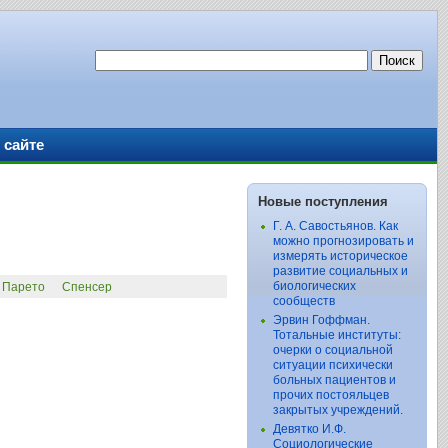
 сайте
Новые поступления
Г. А. Савостьянов. Как
можно прогнозировать и
измерять историческое
развитие социальных и
биологических
Парето
Спенсер
сообществ
Эрвин Гоффман.
Тотальные институты:
очерки о социальной
ситуации психически
больных пациентов и
прочих постояльцев
закрытых учреждений.
Девятко И.Ф.
Социологические