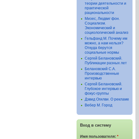
теории деятельности и
практической
рациональности
Мизес, Людвиг фон.
Социализм.
Экономический и
социологический анализ
Гельфанд М. Почему им
можно, а нам нельзя?
Откуда берутся
социальные нормы
Сергей Белановский.
Публикации разных лет
Белановский С.А.
Производственные
интервью
Сергей Белановский.
Глубокое интервью и
фокус-группы
Дэвид Огилви. О рекламе
Вебер М. Город
Вход в систему
Имя пользователя:
*