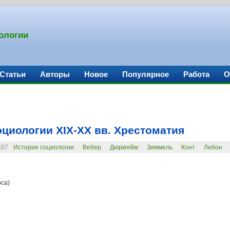
ологии
Статьи
Авторы
Новое
Популярное
Работа
О
оциологии XIX-XX вв. Хрестоматия
3:07
История социологии
Вебер
Дюркгейм
Зиммель
Конт
Лебон
са)