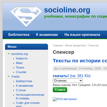
socioline.org
учебники, монографии по соци
Библиотека
К экзаменам
На языке оригинала
Главная
›
Автор (редактор)
› Спенсер
Меню
Спенсер
socioline.org
Новости
Тексты по истории с
Микс
Поиск
Дата публикации: 14 Ноябрь, 2006 - 2
Ссылки
скачать!
(rar, 381 Kb)
Учеба
Библиотека
Ваша оценка:
Нет
Средняя:
3.9
(
43
голо
К экзаменам
Статьи
Антисоциологически
й словарь
Софт для чтения
книг