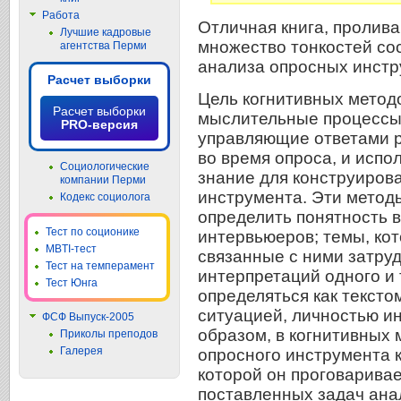
Работа
Отличная книга, пролив
Лучшие кадровые
множество тонкостей со
агентства Перми
анализа опросных инстр
Расчет выборки
Цель когнитивных метод
Расчет выборки
мыслительные процессы
PRO-версия
управляющие ответами 
во время опроса, и испо
Социологические
знание для конструиров
компании Перми
инструмента. Эти метод
Кодекс социолога
определить понятность 
Тест по соционике
интервьюеров; темы, кот
MBTI-тест
связанные с ними затру
Тест на темперамент
интерпретаций одного и 
Тест Юнга
определяться как текстом
ситуацией, личностью и
ФСФ Выпуск-2005
образом, в когнитивных
Приколы преподов
Галерея
опросного инструмента к
которой он проговаривае
поставленных задач ана