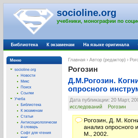
socioline.org
учебники, монографии по соци
Библиотека
К экзаменам
На языке оригинала
Главная
›
Автор (редактор)
› Рог
Меню
Рогозин
socioline.org
Новости
Д.М.Рогозин. Ког
Микс
опросного инстру
Поиск
Ссылки
Учеба
Дата публикации: 20 Март, 20
Библиотека
исследований
Рогозин
К экзаменам
Статьи
Рогозин, Д. М. Ког
Антисоциологически
анализ опросного 
й словарь
Софт для чтения
М., 2002.
книг