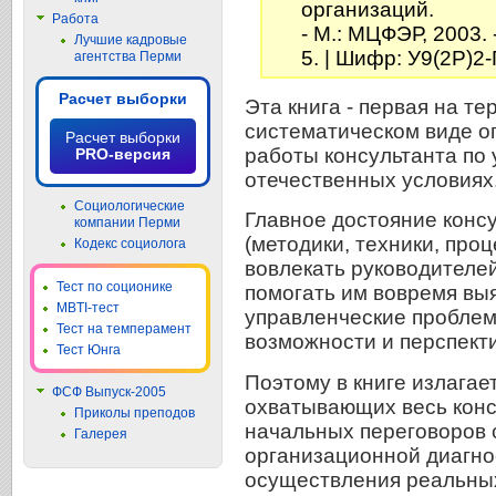
организаций.
Работа
- М.: МЦФЭР, 2003. 
Лучшие кадровые
5. | Шифр: У9(2Р)2
агентства Перми
Расчет выборки
Эта книга - первая на т
систематическом виде 
Расчет выборки
работы консультанта по
PRO-версия
отечественных условиях
Социологические
Главное достояние конс
компании Перми
(методики, техники, про
Кодекс социолога
вовлекать руководителе
Тест по соционике
помогать им вовремя вы
MBTI-тест
управленческие проблем
Тест на темперамент
возможности и перспект
Тест Юнга
Поэтому в книге излагае
ФСФ Выпуск-2005
охватывающих весь конс
Приколы преподов
начальных переговоров 
Галерея
организационной диагно
осуществления реальных