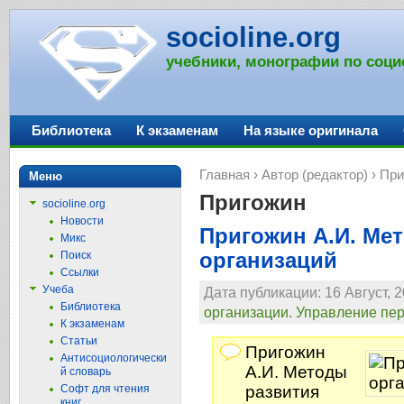
socioline.org
учебники, монографии по соци
Библиотека
К экзаменам
На языке оригинала
Главная
›
Автор (редактор)
› При
Меню
Пригожин
socioline.org
Новости
Пригожин А.И. Ме
Микс
организаций
Поиск
Ссылки
Учеба
Дата публикации: 16 Август, 2
Библиотека
организации. Управление пе
К экзаменам
Статьи
Пригожин
Антисоциологически
А.И. Методы
й словарь
Софт для чтения
развития
книг