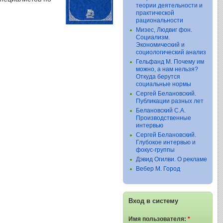
теории деятельности и
практической
рациональности
Мизес, Людвиг фон.
Социализм.
Экономический и
социологический анализ
Гельфанд М. Почему им
можно, а нам нельзя?
Откуда берутся
социальные нормы
Сергей Белановский.
Публикации разных лет
Белановский С.А.
Производственные
интервью
Сергей Белановский.
Глубокое интервью и
фокус-группы
Дэвид Огилви. О рекламе
Вебер М. Город
Вход в систему
Имя пользователя:
*