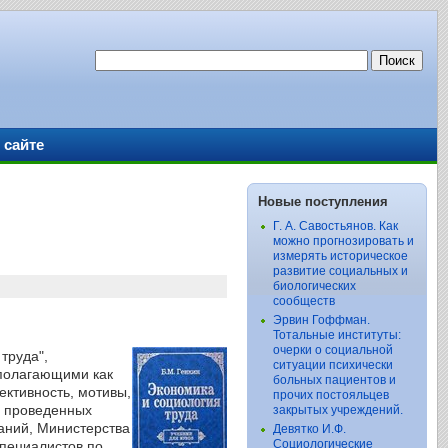
 сайте
Новые поступления
Г. А. Савостьянов. Как
можно прогнозировать и
измерять историческое
развитие социальных и
биологических
сообществ
Эрвин Гоффман.
Тотальные институты:
очерки о социальной
труда",
ситуации психически
ополагающими как
больных пациентов и
ективность, мотивы,
прочих постояльцев
, проведенных
закрытых учреждений.
аний, Министерства
Девятко И.Ф.
Социологические
специалистов по