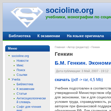
socioline.org
учебники, монографии по соци
Библиотека
К экзаменам
На языке оригинала
Главная
›
Автор (редактор)
› Генкин
Меню
Генкин
socioline.org
Новости
Б.М. Генкин. Экономи
Микс
Поиск
Дата публикации: 3 Май, 2007 - 19:12
Ссылки
скачать
(pdf -> rar, 4,5 Mb)
Учеба
Библиотека
Учебник подготовлен в соответст
К экзаменам
утвержденной Министерством обр
Статьи
для экономики, так и для социоло
Антисоциологически
условия труда, справедливость, 
й словарь
автором при финансовой поддерж
Софт для чтения
образования РФ. Для студентов, 
книг