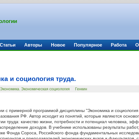
ологии
Статьи
Авторы
Новое
Популярное
Работа
О
ка и социология труда.
Экономика. Экономическая социология
Генкин
вии с примерной программой дисциплины "Экономика и социология 
азования РФ. Автор исходит из понятий, которые являются основ
гии труда: качество жизни, потребности и потенциал человека, эфф
распределение доходов. В учебнике использованы результаты работ
ке Фонда Сороса, Российского фонда фундаментальных исследов
аспирантов и преподавателей экономических вузов и факультетов, 