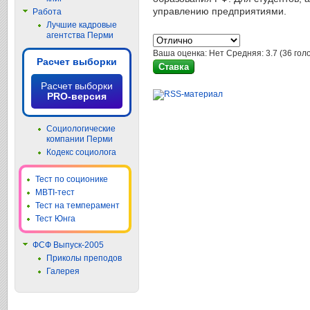
управлению предприятиями.
Работа
Лучшие кадровые
агентства Перми
Ваша оценка:
Нет
Средняя:
3.7
(
36
голо
Расчет выборки
Расчет выборки
PRO-версия
Социологические
компании Перми
Кодекс социолога
Тест по соционике
MBTI-тест
Тест на темперамент
Тест Юнга
ФСФ Выпуск-2005
Приколы преподов
Галерея