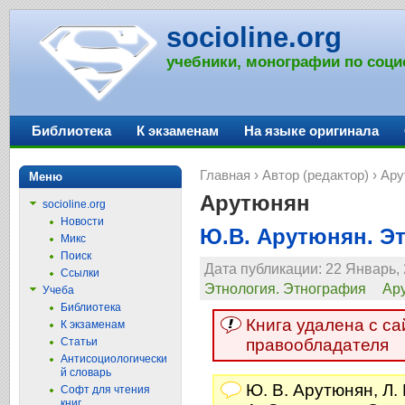
socioline.org
учебники, монографии по соци
Библиотека
К экзаменам
На языке оригинала
Главная
›
Автор (редактор)
› Ар
Меню
Арутюнян
socioline.org
Новости
Ю.В. Арутюнян. Э
Микс
Поиск
Дата публикации: 22 Январь, 
Ссылки
Этнология. Этнография
Ар
Учеба
Библиотека
Книга удалена с с
К экзаменам
Статьи
правообладателя
Антисоциологически
й словарь
Ю. В. Арутюнян, Л.
Софт для чтения
книг