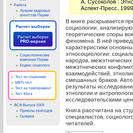
А. Сусоколов : Этно
Работа
Аспект-Пресс, 1999.
Лучшие кадровые
агентства Перми
В книге раскрывается пр
Расчет выборки
социологии, анализирую
теоретические споры вок
Расчет выборки
феномена. В ней приве
PRO-версия
характеристики основны
этносоциологии: социал
Социологические
народов, межэтнических
компании Перми
Кодекс социолога
межэтнических конфликт
взаимодействий, этноли
Тест по соционике
смешанных браков. Авто
MBTI-тест
результаты исследовани
Тест на темперамент
этнологии и антрополог
Тест Юнга
исследовательскими цен
ФСФ Выпуск-2005
Книга рассчитана на сту
Приколы преподов
специалистов, социолого
Галерея
читателей.