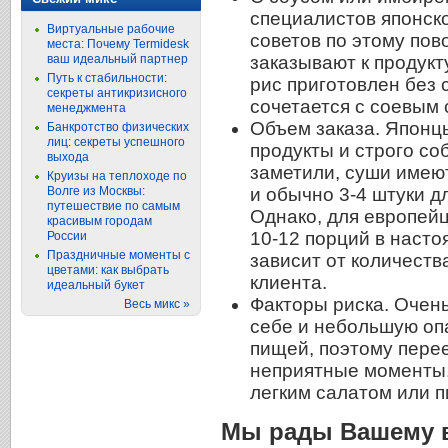
специалистов японско
Виртуальные рабочие
советов по этому пов
места: Почему Termidesk
ваш идеальный партнер
заказывают к продукт
Путь к стабильности:
рис приготовлен без
секреты антикризисного
сочетается с соевым 
менеджмента
Объем заказа. Японц
Банкротство физических
лиц: секреты успешного
продукты и строго со
выхода
заметили, суши име
Круизы на теплоходе по
Волге из Москвы:
и обычно 3-4 штуки д
путешествие по самым
Однако, для европейц
красивым городам
10-12 порций в насто
России
Праздничные моменты с
зависит от количеств
цветами: как выбрать
клиента.
идеальный букет
Факторы риска. Очень
Весь микс »
себе и небольшую оп
пищей, поэтому пере
неприятные моменты
легким салатом или п
Мы рады Вашему 