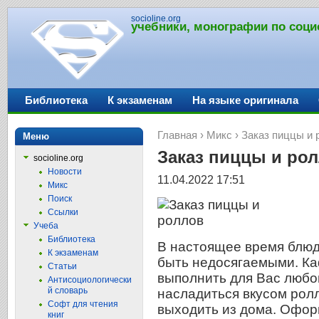
socioline.org
учебники, монографии по соци
Библиотека
К экзаменам
На языке оригинала
Главная
›
Микс
› Заказ пиццы и 
Меню
Заказ пиццы и ро
socioline.org
Новости
11.04.2022 17:51
Микс
Поиск
Ссылки
Учеба
Библиотека
В настоящее время блюд
К экзаменам
быть недосягаемыми. Ка
Статьи
выполнить для Вас любой
Антисоциологически
й словарь
насладиться вкусом рол
Софт для чтения
выходить из дома. Офор
книг