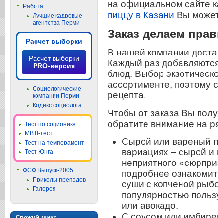
на официальном сайте 
Работа
пиццу в Казани
Вы может
Лучшие кадровые
агентства Перми
Заказ делаем пра
Расчет выборки
В нашей компании доста
Расчет выборки
Каждый раз добавляются
PRO-версия
блюд. Выбор экзотическ
ассортименте, поэтому с
Социологические
рецепта.
компании Перми
Кодекс социолога
Чтобы от заказа Вы полу
обратите внимание на р
Тест по соционике
MBTI-тест
Сырой или вареный пр
Тест на темперамент
вариациях – сырой и
Тест Юнга
неприятного «сюрприз
ФСФ Выпуск-2005
подробнее ознакомит
Приколы преподов
суши с копченой рыбо
Галерея
популярностью польз
или авокадо.
С соусом или имбире
Свежий микс