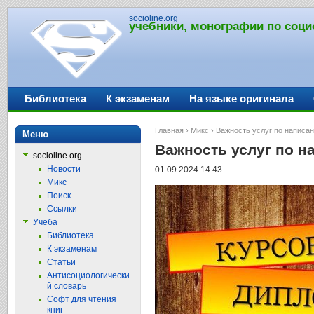
socioline.org
учебники, монографии по соци
Библиотека
К экзаменам
На языке оригинала
Главная
›
Микс
› Важность услуг по написа
Меню
Важность услуг по н
socioline.org
Новости
01.09.2024 14:43
Микс
Поиск
Ссылки
Учеба
Библиотека
К экзаменам
Статьи
Антисоциологически
й словарь
Софт для чтения
книг