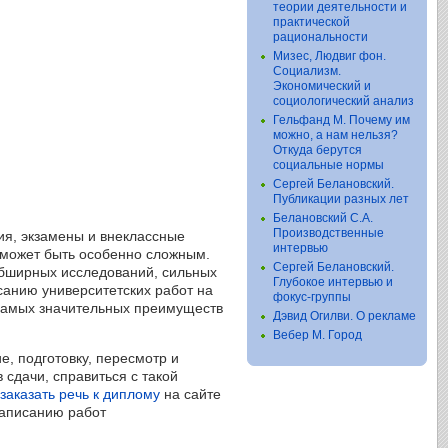
теории деятельности и
практической
рациональности
Мизес, Людвиг фон.
Социализм.
Экономический и
социологический анализ
Гельфанд М. Почему им
можно, а нам нельзя?
Откуда берутся
социальные нормы
Сергей Белановский.
Публикации разных лет
Белановский С.А.
Производственные
ия, экзамены и внеклассные
интервью
 может быть особенно сложным.
Сергей Белановский.
 обширных исследований, сильных
Глубокое интервью и
санию университетских работ на
фокус-группы
 самых значительных преимуществ
Дэвид Огилви. О рекламе
Вебер М. Город
, подготовку, пересмотр и
 сдачи, справиться с такой
заказать речь к диплому
на сайте
написанию работ