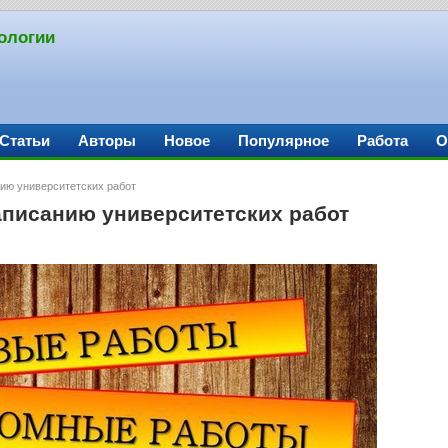
ологии
Статьи
Авторы
Новое
Популярное
Работа
О
нию университетских работ
аписанию университетских работ