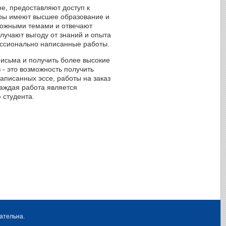
е, предоставляют доступ к
оры имеют высшее образование и
сложными темами и отвечают
лучают выгоду от знаний и опыта
ессионально написанные работы.
письма и получить более высокие
 - это возможность получить
аписанных эссе, работы на заказ
каждая работа является
 студента.
ательна.