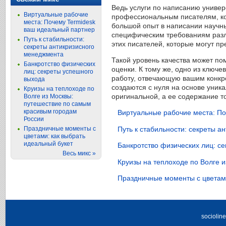
Ведь услуги по написанию универс
Виртуальные рабочие
профессиональным писателям, ко
места: Почему Termidesk
большой опыт в написании научны
ваш идеальный партнер
специфическим требованиям разли
Путь к стабильности:
этих писателей, которые могут п
секреты антикризисного
менеджмента
Такой уровень качества может по
Банкротство физических
оценки. К тому же, одно из ключе
лиц: секреты успешного
работу, отвечающую вашим конкре
выхода
создаются с нуля на основе уника
Круизы на теплоходе по
оригинальной, а ее содержание т
Волге из Москвы:
путешествие по самым
красивым городам
Виртуальные рабочие места: По
России
Путь к стабильности: секреты 
Праздничные моменты с
цветами: как выбрать
идеальный букет
Банкротство физических лиц: с
Весь микс »
Круизы на теплоходе по Волге 
Праздничные моменты с цветами
socioli