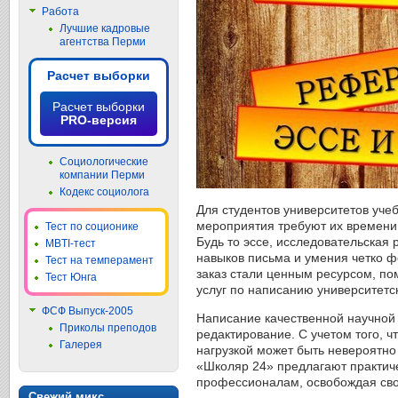
Работа
Лучшие кадровые
агентства Перми
Расчет выборки
Расчет выборки
PRO-версия
Социологические
компании Перми
Кодекс социолога
Для студентов университетов уче
мероприятия требуют их времени
Тест по соционике
Будь то эссе, исследовательская
MBTI-тест
навыков письма и умения четко ф
Тест на темперамент
заказ стали ценным ресурсом, п
Тест Юнга
услуг по написанию университетск
ФСФ Выпуск-2005
Написание качественной научной 
Приколы преподов
редактирование. С учетом того, ч
Галерея
нагрузкой может быть невероятно
«Школяр 24» предлагают практиче
профессионалам, освобождая сво
Свежий микс