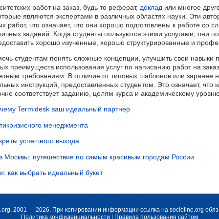
итетских работ на заказ, будь то реферат,
доклад
или многое друго
торые являются экспертами в различных областях науки. Эти авт
х работ, что означает, что они хорошо подготовлены к работе со 
чных заданий. Когда студенты пользуются этими услугами, они по
редоставить хорошо изученные, хорошо структурированные и проф
мочь студентам понять сложные концепции, улучшить свои навыки 
вых преимуществ использования услуг по написанию работ на заказ
тным требованиям. В отличие от типовых шаблонов или заранее н
льных инструкций, предоставленных студентом. Это означает, что 
очно соответствует заданию, целям курса и академическому уровню
чему Termidesk ваш идеальный партнер
антикризисного менеджмента
екреты успешного выхода
из Москвы: путешествие по самым красивым городам России
: как выбрать идеальный букет
Написать письмо
.
ne.org, 2001 — 2026. При копировании информации ссылка на
socioline.org
обяз
Политика конфиденциальности
|
Правила пользования сайтом