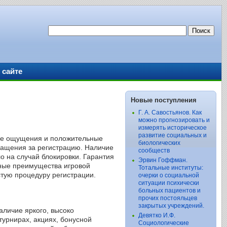
 сайте
Новые поступления
Г. А. Савостьянов. Как
можно прогнозировать и
измерять историческое
развитие социальных и
рые ощущения и положительные
биологических
ращения за регистрацию. Наличие
сообществ
о на случай блокировки. Гарантия
Эрвин Гоффман.
ные преимущества игровой
Тотальные институты:
стую процедуру регистрации.
очерки о социальной
ситуации психически
больных пациентов и
прочих постояльцев
закрытых учреждений.
аличие яркого, высоко
Девятко И.Ф.
урнирах, акциях, бонусной
Социологические