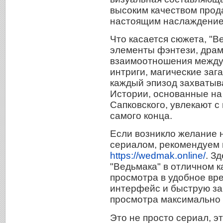
высоким качеством прода
настоящим наслаждением
Что касается сюжета, "В
элементы фэнтези, дра
взаимоотношения между
интриги, магические заг
каждый эпизод захваты
Истории, основанные на
Сапковского, увлекают с
самого конца.
Если возникло желание 
сериалом, рекомендуем 
https://wedmak.online/
. З
"Ведьмака" в отличном к
просмотра в удобное вр
интерфейс и быструю заг
просмотра максимально
Это не просто сериал, э