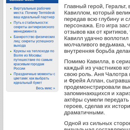
Главный герой, Геральт,
Виртуальные рабочие
Кавиллом, который велик
места: Почему Termidesk
ваш идеальный партнер
передав всю глубину и с
Путь к стабильности:
персонажа. Его игра за
секреты антикризисного
отзывов как от критиков, 
менеджмента
Банкротство физических
Кавилл удачно воплотил 
лиц: секреты успешного
молчаливого ведьмака, 
выхода
внутренняя борьба делаю
Круизы на теплоходе по
Волге из Москвы:
путешествие по самым
Помимо Кавилла, в сериа
красивым городам
каждый из участников ко
России
свою роль. Аня Чалотра
Праздничные моменты с
цветами: как выбрать
и Фрейя Аллан, сыгравш
идеальный букет
продемонстрировали выс
Весь микс »
запоминающихся и хари
актёры сумели передать
героев, сделав их истор
драматичными.
Одной из сильных сторон
визуальная составляюща