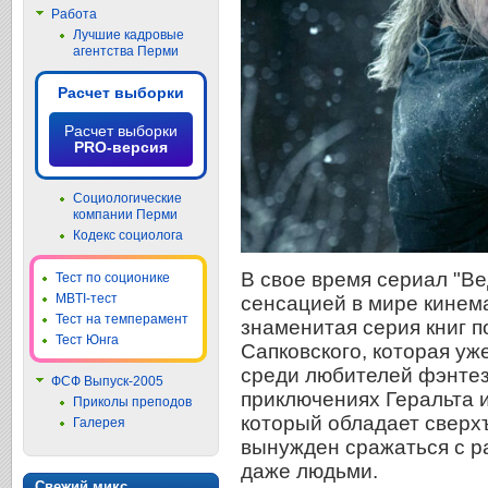
Работа
Лучшие кадровые
агентства Перми
Расчет выборки
Расчет выборки
PRO-версия
Социологические
компании Перми
Кодекс социолога
В свое время сериал "В
Тест по соционике
MBTI-тест
сенсацией в мире кинем
Тест на темперамент
знаменитая серия книг п
Тест Юнга
Сапковского, которая уж
среди любителей фэнтез
ФСФ Выпуск-2005
приключениях Геральта и
Приколы преподов
который обладает сверх
Галерея
вынужден сражаться с р
даже людьми.
Свежий микс