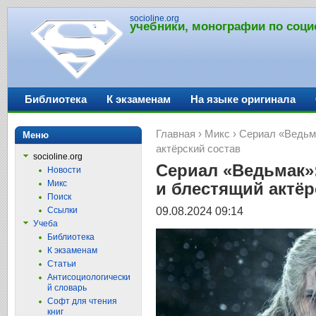
socioline.org
учебники, монографии по соци
Библиотека
К экзаменам
На языке оригинала
Главная
›
Микс
› Сериал «Ведьм
Меню
актёрский состав
socioline.org
Сериал «Ведьмак»
Новости
Микс
и блестящий актёр
Поиск
09.08.2024 09:14
Ссылки
Учеба
Библиотека
К экзаменам
Статьи
Антисоциологически
й словарь
Софт для чтения
книг