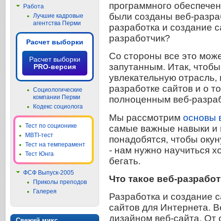
программного обеспечен
Работа
были созданы веб-разраб
Лучшие кадровые
агентства Перми
разработка и создание с
разработчик?
Расчет выборки
Со стороны все это мож
Расчет выборки
запутанным. Итак, чтобы
PRO-версия
увлекательную отрасль,
разработке сайтов и о то
Социологические
компании Перми
полноценным веб-разра
Кодекс социолога
Мы рассмотрим
основы 
Тест по соционике
самые важные навыки и 
MBTI-тест
понадобятся, чтобы окун
Тест на темперамент
- нам нужно научиться 
Тест Юнга
бегать.
ФСФ Выпуск-2005
Что такое веб-разрабо
Приколы преподов
Галерея
Разработка и создание с
сайтов для Интернета. В
дизайном веб-сайта. От
Свежий микс