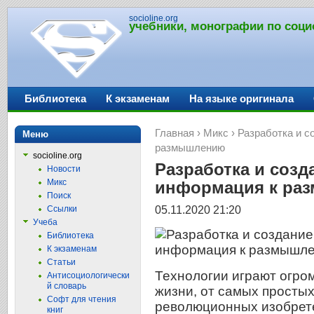
socioline.org
учебники, монографии по соци
Библиотека
К экзаменам
На языке оригинала
Главная
›
Микс
› Разработка и с
Меню
размышлению
socioline.org
Разработка и созд
Новости
Микс
информация к ра
Поиск
05.11.2020 21:20
Ссылки
Учеба
Библиотека
К экзаменам
Статьи
Технологии играют огро
Антисоциологически
й словарь
жизни, от самых просты
Софт для чтения
революционных изобрете
книг