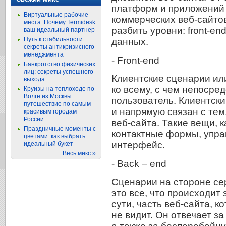
платформ и приложений 
Виртуальные рабочие
коммерческих веб-сайто
места: Почему Termidesk
разбить уровни: front-en
ваш идеальный партнер
Путь к стабильности:
данных.
секреты антикризисного
менеджмента
- Front-end
Банкротство физических
лиц: секреты успешного
Клиентские сценарии или
выхода
ко всему, с чем непосре
Круизы на теплоходе по
Волге из Москвы:
пользователь. Клиентски
путешествие по самым
и напрямую связан с тем
красивым городам
России
веб-сайта. Такие вещи, к
Праздничные моменты с
контактные формы, упра
цветами: как выбрать
интерфейс.
идеальный букет
Весь микс »
- Back – end
Сценарии на стороне сер
это все, что происходит 
сути, часть веб-сайта, 
не видит. Он отвечает з