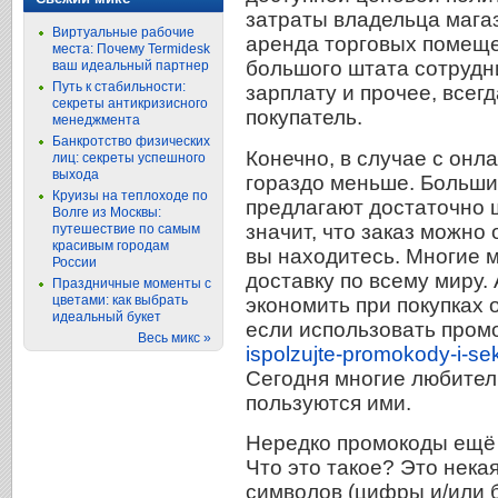
затраты владельца магаз
Виртуальные рабочие
аренда торговых помеще
места: Почему Termidesk
большого штата сотрудн
ваш идеальный партнер
Путь к стабильности:
зарплату и прочее, всег
секреты антикризисного
покупатель.
менеджмента
Банкротство физических
Конечно, в случае с онл
лиц: секреты успешного
выхода
гораздо меньше. Больши
Круизы на теплоходе по
предлагают достаточно 
Волге из Москвы:
значит, что заказ можно 
путешествие по самым
красивым городам
вы находитесь. Многие 
России
доставку по всему миру.
Праздничные моменты с
цветами: как выбрать
экономить при покупках 
идеальный букет
если использовать про
Весь микс »
ispolzujte-promokody-i-s
Сегодня многие любител
пользуются ими.
Нередко промокоды ещё
Что это такое? Это нека
символов (цифры и/или 