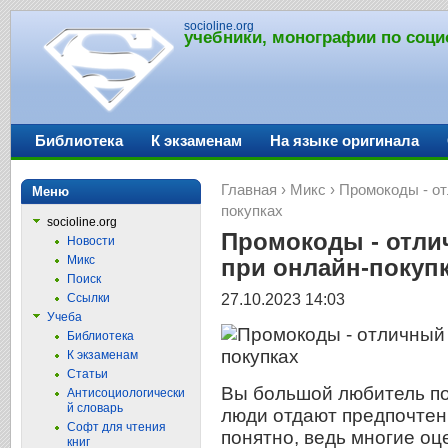
socioline.org
учебники, монографии по соци
Библиотека
К экзаменам
На языке оригинала
Главная
›
Микс
› Промокоды - от
Меню
покупках
socioline.org
Промокоды - отли
Новости
Микс
при онлайн-покуп
Поиск
27.10.2023 14:03
Ссылки
Учеба
Библиотека
К экзаменам
Статьи
Вы большой любитель по
Антисоциологически
й словарь
люди отдают предпочтен
Софт для чтения
понятно, ведь многие оц
книг