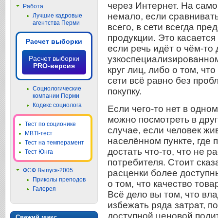
через Интернет. На сам
Работа
немало, если сравниват
Лучшие кадровые
агентства Перми
всего, в сети всегда пр
продукции. Это касается
Расчет выборки
если речь идёт о чём-то
узкоспециализированном
Расчет выборки
PRO-версия
круг лиц, либо о том, что
сети всё равно без про
Социологические
покупку.
компании Перми
Кодекс социолога
Если чего-то нет в одном
можно посмотреть в друг
Тест по соционике
случае, если человек ж
MBTI-тест
населённом пункте, где 
Тест на темперамент
достать что-то, что не р
Тест Юнга
потребителя. Стоит сказа
ФСФ Выпуск-2005
расценки более доступны
Приколы преподов
о том, что качество тов
Галерея
Всё дело вы том, что вл
избежать ряда затрат, 
доступной ценовой полит
Свежий микс