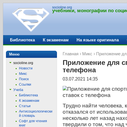
socioline.org
учебники, монографии по соци
Библиотека
К экзаменам
На языке оригинала
Главная
›
Микс
› Приложение дл
Меню
Приложение для с
socioline.org
телефона
Новости
Микс
03.07.2021 14:35
Поиск
Ссылки
Учеба
Библиотека
К экзаменам
Трудно найти человека, 
Статьи
отказался от использов
Антисоциологически
й словарь
несколько лет назад на
Софт для чтения
твердили о том, что над
книг