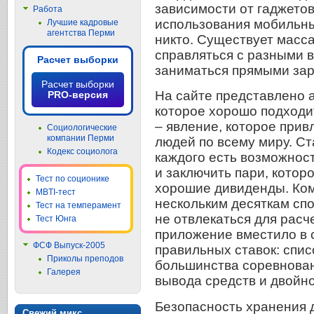
зависимости от гаджетов
Работа
использования мобильны
Лучшие кадровые
агентства Перми
никто. Существует масс
справляться с разными в
Расчет выборки
заниматься прямыми зар
Расчет выборки
На сайте представлено 
PRO-версия
которое хорошо подходит
– явление, которое при
Социологические
компании Перми
людей по всему миру. Ст
Кодекс социолога
каждого есть возможнос
и заключить пари, котор
Тест по соционике
хорошие дивиденды. Комп
MBTI-тест
нескольким десяткам сп
Тест на темперамент
не отвлекаться для расч
Тест Юнга
приложение вместило в 
ФСФ Выпуск-2005
правильных ставок: спис
Приколы преподов
большинства соревнован
Галерея
вывода средств и двойн
Безопасность хранения 
Свежий микс