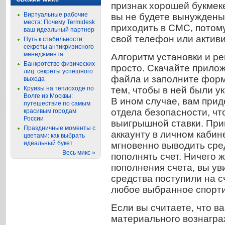
признак хорошей букмек
Виртуальные рабочие
вы не будете вынуждены 
места: Почему Termidesk
приходить в СМС, потому
ваш идеальный партнер
свой телефон или активи
Путь к стабильности:
секреты антикризисного
менеджмента
Алгоритм установки и р
Банкротство физических
просто. Скачайте прило
лиц: секреты успешного
файла и заполните форм
выхода
тем, чтобы в ней были 
Круизы на теплоходе по
Волге из Москвы:
В ином случае, вам прид
путешествие по самым
отдела безопасности, чт
красивым городам
России
выигрышной ставки. Прив
Праздничные моменты с
аккаунту в личном кабин
цветами: как выбрать
идеальный букет
мгновенно выводить сред
Весь микс »
пополнять счет. Ничего 
пополнения счета, вы ув
средства поступили на сч
любое выбранное спорти
Если вы считаете, что в
материального вознагра