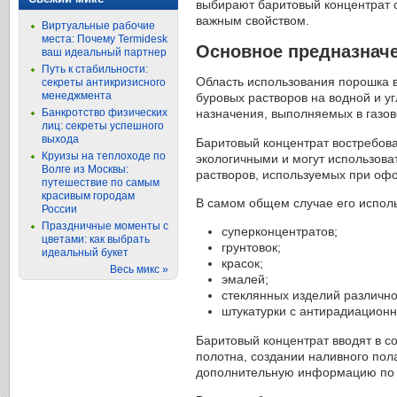
выбирают баритовый концентрат о
важным свойством.
Виртуальные рабочие
места: Почему Termidesk
Основное предназнач
ваш идеальный партнер
Путь к стабильности:
Область использования порошка 
секреты антикризисного
менеджмента
буровых растворов на водной и у
Банкротство физических
назначения, выполняемых в газо
лиц: секреты успешного
выхода
Баритовый концентрат востребова
Круизы на теплоходе по
экологичными и могут использова
Волге из Москвы:
растворов, используемых при оф
путешествие по самым
красивым городам
В самом общем случае его исполь
России
Праздничные моменты с
суперконцентратов;
цветами: как выбрать
грунтовок;
идеальный букет
красок;
Весь микс »
эмалей;
стеклянных изделий различно
штукатурки с антирадиационн
Баритовый концентрат вводят в с
полотна, создании наливного по
дополнительную информацию по 