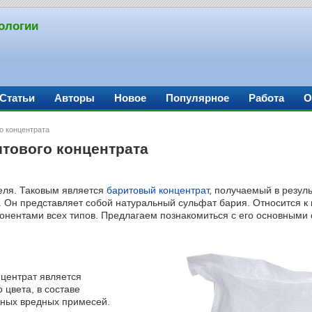
ологии
Статьи
Авторы
Новое
Популярное
Работа
О
о концентрата
тового концентрата
еля. Таковым является
баритовый концентрат
, получаемый в резул
Он представляет собой натуральный сульфат бария. Относится к 
ентами всех типов. Предлагаем познакомиться с его основными с
нцентрат является
цвета, в составе
ьных вредных примесей.