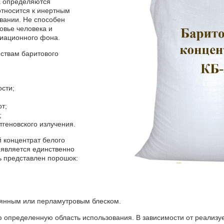
а определяются
тносится к инертным
вании. Не способен
овье человека и
иационного фона.
ствам баритового
сти;
от;
;
геновского излучения.
 концентрат белого
е является единственно
ь представлен порошок:
лянным или перламутровым блеском.
ю определенную область использования. В зависимости от реализу