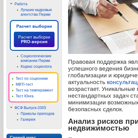
Работа
Лучшие кадровые
агентства Перми
Расчет выборки
Расчет выборки
PRO-версия
Социологические
Правовая поддержка яв
компании Перми
Кодекс социолога
успешного ведения бизне
глобализации и юридиче
Тест по соционике
актуальность
консульта
MBTI-тест
возрастает. Уникальные
Тест на темперамент
нестандартных задач ст
Тест Юнга
минимизации возможных 
ФСФ Выпуск-2005
безопасных сделок.
Приколы преподов
Анализ рисков при
Галерея
недвижимостью
Свежий микс