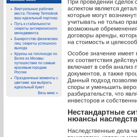
При проведении сделок
аспектом является детал
Виртуальные рабочие
места: Почему Termidesk
которые могут возникнут
ваш идеальный партнер
учитывать не только пра
Путь к стабильности:
возможные обременения,
секреты антикризисного
менеджмента
договоры аренды, котор
Банкротство физических
на стоимость и целесооб
лиц: секреты успешного
выхода
Особое значение имеет 
Круизы на теплоходе по
Волге из Москвы:
их соответствия действ
путешествие по самым
включает в себя анализ
красивым городам
России
документов, а также про
Праздничные моменты с
Данный подход позволяе
цветами: как выбрать
споры и уменьшить веро
идеальный букет
разбирательств, что явл
Весь микс »
инвесторов и собственни
Нестандартные си
нюансы наследст
Наследственные дела ч