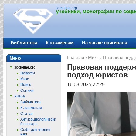
socioline.org
учебники, монографии по соци
Библиотека
К экзаменам
На языке оригинала
Главная
›
Микс
› Правовая подд
Меню
Правовая поддерж
socioline.org
подход юристов
Новости
Микс
16.08.2025 22:29
Поиск
Ссылки
Учеба
Библиотека
К экзаменам
Статьи
Антисоциологически
й словарь
Софт для чтения
книг