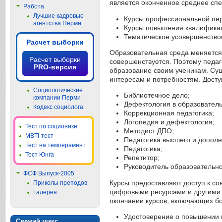
является оконченное среднее сп
Работа
Лучшие кадровые
Курсы профессиональной пер
агентства Перми
Курсы повышения квалифика
Тематическое усовершенство
Расчет выборки
Образовательная среда меняется 
Расчет выборки
совершенствуется. Поэтому педаг
PRO-версия
образование своим ученикам. Сущ
интересам и потребностям. Дост
Социологические
Библиотечное дело;
компании Перми
Дефектология в образователь
Кодекс социолога
Коррекционная педагогика;
Логопедия и дефектология;
Тест по соционике
Методист ДПО;
MBTI-тест
Педагогика высшего и дополн
Тест на темперамент
Педагогика;
Тест Юнга
Репетитор;
Руководитель образовательно
ФСФ Выпуск-2005
Курсы предоставляют доступ к с
Приколы преподов
цифровыми ресурсами и другими 
Галерея
окончании курсов, включающих б
Удостоверение о повышении 
Свежий микс