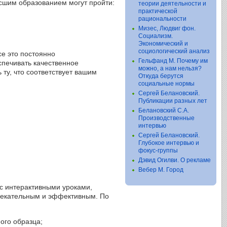
сшим образованием могут пройти:
теории деятельности и
практической
рациональности
Мизес, Людвиг фон.
Социализм.
Экономический и
социологический анализ
се это постоянно
Гельфанд М. Почему им
спечивать качественное
можно, а нам нельзя?
ту, что соответствует вашим
Откуда берутся
социальные нормы
Сергей Белановский.
Публикации разных лет
Белановский С.А.
Производственные
интервью
Сергей Белановский.
Глубокое интервью и
фокус-группы
Дэвид Огилви. О рекламе
Вебер М. Город
с интерактивными уроками,
лекательным и эффективным. По
ого образца;