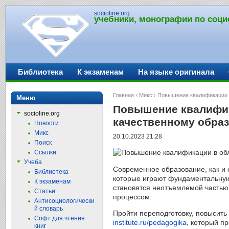
socioline.org
учебники, монографии по соци
Библиотека
К экзаменам
На языке оригинала
Главная
›
Микс
› Повышение квалификации в
Меню
Повышение квалифика
socioline.org
качественному обра
Новости
Микс
20.10.2023 21:28
Поиск
Ссылки
Учеба
Современное образование, как и 
Библиотека
которые играют фундаментальную
К экзаменам
становятся неотъемлемой частью 
Статьи
процессом.
Антисоциологически
й словарь
Пройти переподготовку, повысить
Софт для чтения
institute.ru/pedagogika
, который п
книг