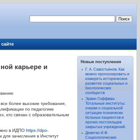
 сайте
Новые поступления
ной карьере и
Г. А. Савостьянов. Как
можно прогнозировать и
измерять историческое
развитие социальных и
биологических
сообществ
Эрвин Гоффман.
 все более высокие требования,
Тотальные институты:
очерки о социальной
лификации по педагогике
ситуации психически
х, кто связан с образовательным
больных пациентов и
прочих постояльцев
закрытых учреждений.
можно в ИДПО
https://dpo-
Девятко И.Ф.
м для зачисления в Институт
Социологические