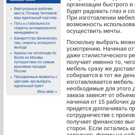
организации быстрого и
Виртуальные рабочие
будет радовать глаз и 
места: Почему Termidesk
При изготовлении мебели
ваш идеальный партнер
возможность использова
Путь к стабильности:
секреты антикризисного
осуществить мечты.
менеджмента
Банкротство физических
Поскольку выбрать можн
лиц: секреты успешного
выхода
усмотрению. Начиная от 
Круизы на теплоходе по
даже стилистического ре
Волге из Москвы:
получает именно то, чего
путешествие по самым
красивым городам
мебель сразу же доставл
России
собирается в тот же ден
Праздничные моменты с
изготавливается мебель 
цветами: как выбрать
идеальный букет
необходимые для этого 
Весь микс »
заказа зависят от объем
начиная от 15 рабочих д
придется доплачивать пр
сотрудничестве с произ
получает финансово выг
сторон. Если остались к
заполнить форму на сайт