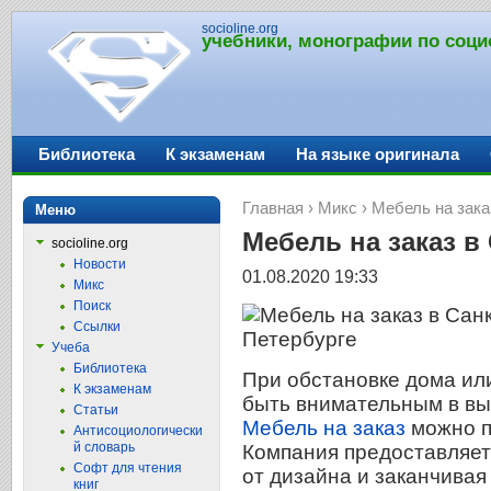
socioline.org
учебники, монографии по соци
Библиотека
К экзаменам
На языке оригинала
Главная
›
Микс
› Мебель на зака
Меню
Мебель на заказ в
socioline.org
Новости
01.08.2020 19:33
Микс
Поиск
Ссылки
Учеба
Библиотека
При обстановке дома ил
К экзаменам
быть внимательным в вы
Статьи
Мебель на заказ
можно п
Антисоциологически
й словарь
Компания предоставляет
Софт для чтения
от дизайна и заканчивая
книг