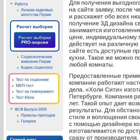
Для получения выгодног
Работа
на сайте заявку, после 
Лучшие кадровые
агентства Перми
и расскажет обо всех ню
получение 3Д дизайна с
Расчет выборки
занимается изготовлени
цене, индивидуальному 
Расчет выборки
PRO-версия
действует на различную
сайте есть доступные п
кухни. Такое же можно п
Социологические
компании Перми
любой комнаты.
Кодекс социолога
Предоставленные пример
Тест по соционике
компании работают нас
MBTI-тест
дела. «Холи Сити» изгот
Тест на темперамент
Петербурге. Компания р
Тест Юнга
лет. Такой опыт дает во
результаты. Для обстан
ФСФ Выпуск-2005
Приколы преподов
стиле и воплощения сво
Галерея
с помощью дизайнера ко
изготавливается по дост
сразу от производителя
Свежий микс