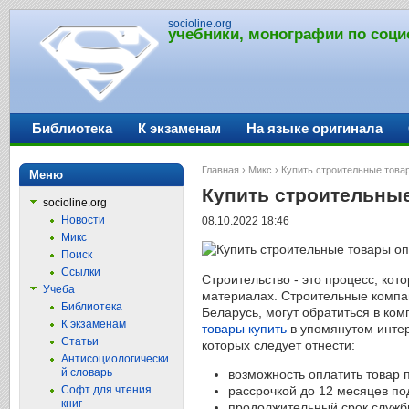
socioline.org
учебники, монографии по соци
Библиотека
К экзаменам
На языке оригинала
Главная
›
Микс
› Купить строительные това
Меню
Купить строительны
socioline.org
Новости
08.10.2022 18:46
Микс
Поиск
Ссылки
Строительство - это процесс, кот
Учеба
материалах. Строительные компан
Библиотека
Беларусь, могут обратиться в ко
К экзаменам
товары купить
в упомянутом интер
Статьи
которых следует отнести:
Антисоциологически
й словарь
возможность оплатить товар п
Софт для чтения
рассрочкой до 12 месяцев по
книг
продолжительный срок служб