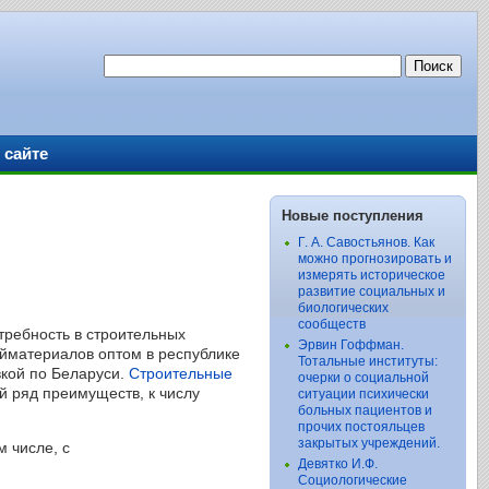
 сайте
Новые поступления
Г. А. Савостьянов. Как
можно прогнозировать и
измерять историческое
развитие социальных и
биологических
сообществ
отребность в строительных
Эрвин Гоффман.
ойматериалов оптом в республике
Тотальные институты:
вкой по Беларуси.
Строительные
очерки о социальной
й ряд преимуществ, к числу
ситуации психически
больных пациентов и
прочих постояльцев
закрытых учреждений.
м числе, с
Девятко И.Ф.
Социологические