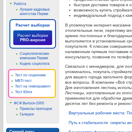
Работа
быстрая доставка товаров и о
Лучшие кадровые
возможность купить строймат
агентства Перми
индивидуальный подход к каж
В упомянутом интернет-магазине 
Расчет выборки
отопительные печи, перетяжку мя
Расчет выборки
армию постоянных и благодарных 
PRO-версия
выполняются в установленные сро
покупателя. К плюсам совершения
налаженным прямым поставкам от 
Социологические
консультанту, позвонив по телефо
компании Перми
Кодекс социолога
Связаться с менеджером, для пол
упоминалось, покупать строймате
Тест по соционике
для вашего города заполните форм
MBTI-тест
все вопросы. В компании «Всё ст
Тест на темперамент
Для изготовления лестниц исполь
Тест Юнга
Лестницы, изготовленные из этог
применяются для обработки древе
десяток лет без ремонта и реконс
ФСФ Выпуск-2005
Приколы преподов
Виртуальные рабочие места: По
Галерея
Путь к стабильности: секреты 
Свежий микс