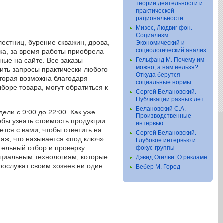
теории деятельности и
практической
рациональности
Мизес, Людвиг фон.
Социализм.
естниц, бурение скважин, дрова,
Экономический и
социологический анализ
ка, за время работы приобрела
ые на сайте. Все заказы
Гельфанд М. Почему им
можно, а нам нельзя?
ить запросы практически любого
Откуда берутся
оторая возможна благодаря
социальные нормы
боре товара, могут обратиться к
Сергей Белановский.
Публикации разных лет
Белановский С.А.
ли с 9:00 до 22:00. Как уже
Производственные
обы узнать стоимость продукции
интервью
ется с вами, чтобы ответить на
Сергей Белановский.
аж, что называется «под ключ».
Глубокое интервью и
тельный отбор и проверку.
фокус-группы
пециальным технологиям, которые
Дэвид Огилви. О рекламе
рослужат своим хозяев ни один
Вебер М. Город