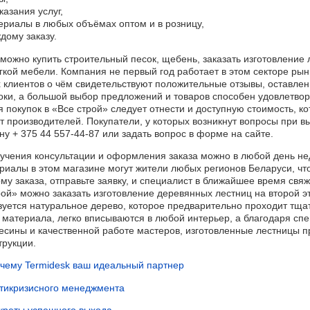
казания услуг,
ериалы в любых объёмах оптом и в розницу,
дому заказу.
можно купить строительный песок, щебень, заказать изготовление л
гкой мебели. Компания не первый год работает в этом секторе рын
клиентов о чём свидетельствуют положительные отзывы, оставленн
ки, а большой выбор предложений и товаров способен удовлетвор
 покупок в «Все строй» следует отнести и доступную стоимость, к
производителей. Покупатели, у которых возникнут вопросы при вы
ну + 375 44 557-44-87 или задать вопрос в форме на сайте.
учения консультации и оформления заказа можно в любой день неде
риалы в этом магазине могут жители любых регионов Беларуси, чт
у заказа, отправьте заявку, и специалист в ближайшее время свяж
рой» можно заказать изготовление деревянных лестниц на второй эт
зуется натуральное дерево, которое предварительно проходит тща
о материала, легко вписываются в любой интерьер, а благодаря с
сины и качественной работе мастеров, изготовленные лестницы п
трукции.
чему Termidesk ваш идеальный партнер
антикризисного менеджмента