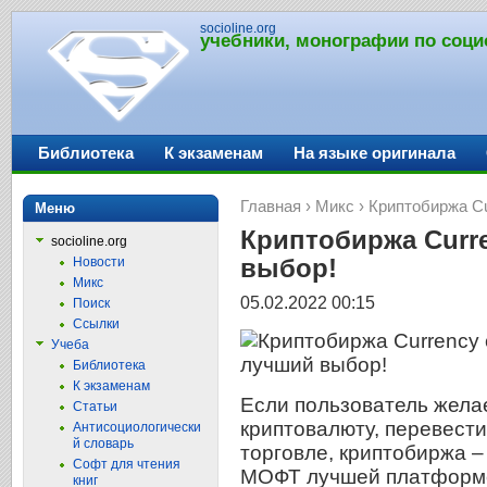
socioline.org
учебники, монографии по соци
Библиотека
К экзаменам
На языке оригинала
Главная
›
Микс
› Криптобиржа C
Меню
Криптобиржа Curr
socioline.org
выбор!
Новости
Микс
05.02.2022 00:15
Поиск
Ссылки
Учеба
Библиотека
К экзаменам
Если пользователь желае
Статьи
криптовалюту, перевести
Антисоциологически
й словарь
торговле, криптобиржа 
Софт для чтения
МОФТ лучшей платформо
книг