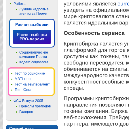
условиями является
curr
Работа
увидеть на официальном
Лучшие кадровые
агентства Перми
мире криптовалюта стан
является идеальным вар
Расчет выборки
Особенность сервиса
Расчет выборки
PRO-версия
Криптобиржа является у
платформой для торгов 
Социологические
доступны как токены, та
компании Перми
свободно переводится, к
Кодекс социолога
обменивается на фиаты.
Тест по соционике
международного качеств
MBTI-тест
конкурентноспособные к
Тест на темперамент
спреды.
Тест Юнга
Программы криптобиржи
ФСФ Выпуск-2005
направления позволяют 
Приколы преподов
токены компании. Биржа
Галерея
веб-приложения. Трейде
партнера, имеющего до
Свежий микс