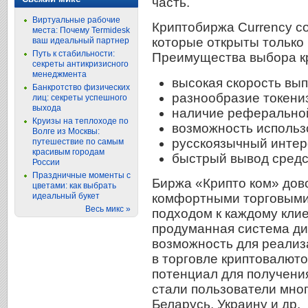
часть.
Виртуальные рабочие
Криптобиржа Currency co
места: Почему Termidesk
которые открыты только
ваш идеальный партнер
Путь к стабильности:
Преимущества выбора к
секреты антикризисного
менеджмента
высокая скорость вы
Банкротство физических
разнообразие токени
лиц: секреты успешного
выхода
наличие реферально
Круизы на теплоходе по
возможность использ
Волге из Москвы:
русскоязычный интер
путешествие по самым
красивым городам
быстрый вывод средст
России
Праздничные моменты с
Биржа «Крипто ком» дов
цветами: как выбрать
идеальный букет
комфортными торговыми
Весь микс »
подходом к каждому клие
продуманная система ди
возможность для реализ
в торговле криптовалюто
потенциал для получени
стали пользователи мног
Беларусь, Украину и др.