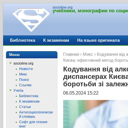
socioline.org
учебники, монографии по соци
Библиотека
К экзаменам
На языке оригинала
Главная
›
Микс
› Кодування від 
Меню
Києва: ефективний метод бороть
socioline.org
Кодування від алк
Новости
Микс
диспансерах Києв
Поиск
боротьби зі залеж
Ссылки
Учеба
06.05.2024 15:22
Библиотека
К экзаменам
Статьи
Антисоциологически
й словарь
Софт для чтения
книг