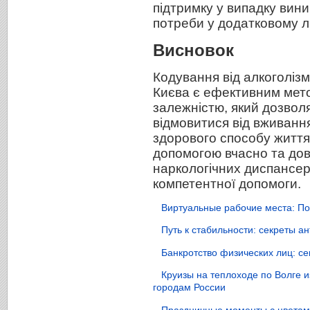
підтримку у випадку вин
потреби у додатковому лі
Висновок
Кодування від алкоголіз
Києва є ефективним мет
залежністю, який дозвол
відмовитися від вживанн
здорового способу життя
допомогою вчасно та дов
наркологічних диспансер
компетентної допомоги.
Виртуальные рабочие места: По
Путь к стабильности: секреты 
Банкротство физических лиц: с
Круизы на теплоходе по Волге 
городам России
Праздничные моменты с цветами