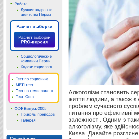
Работа
Лучшие кадровые
агентства Перми
Расчет выборки
Расчет выборки
PRO-версия
Социологические
компании Перми
Кодекс социолога
Тест по соционике
MBTI-тест
Тест на темперамент
Алкоголізм становить сер
Тест Юнга
життя людини, а також є
проблем сучасного суспіл
ФСФ Выпуск-2005
питання про ефективні м
Приколы преподов
залежності. Одним з таки
Галерея
алкоголізму, яке здійсню
Києва. Давайте розгляне
Свежий микс