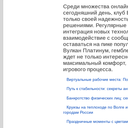
Среди множества онлайн
сегодняшний день, клуб
только своей надежност
решениями. Регулярные 
интеграция новых техно
взаимодействие с сообщ
оставаться на пике попу
Вулкан Платинум, гембле
ждет не только интерес
максимальный комфорт, 
игрового процесса.
Виртуальные рабочие места: По
Путь к стабильности: секреты 
Банкротство физических лиц: с
Круизы на теплоходе по Волге 
городам России
Праздничные моменты с цветами