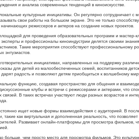
уждения и анализа современных тенденций в киноискусстве.
 локальные культурные инициативы. Он регулярно сотрудничает с
азывать свои работы на большом экране. Это не только способств
 начинающих режиссеров и актеров на создание новых проектов.
 площадкой для проведения образовательных программ и мастер-к
 эксперты и профессионалы киноиндустрии делятся своими знания
частников. Такие мероприятия способствуют профессиональному р
ых энтузиастов.
лаготворительных инициативах, направленных на поддержку различ
оказы для детей из малообеспеченных семей, воспитанников детск
 дарят радость и позволяют детям приобщиться к волшебному мир
иальную функцию, создавая пространство для общения и взаимоде
дискуссионные клубы и встречи с режиссерами и актерами, что спо
связей. В таких встречах участвуют люди разных возрастов и инте
ода.
постоянно ищет новые формы взаимодействия с аудиторией. В посл
, такие как виртуальная и дополненная реальность, что позволяет
рителей. Развивает онлайн-платформы для просмотра фильмов, чт
ией.
здо больше, чем просто место для просмотра фильмов. Это культур