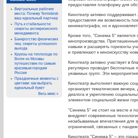
предоставляя платформу для обс
Виртуальные рабочие
места: Почему Termidesk
Кинотеатр активно поддерживает
ваш идеальный партнер
предоставляя им возможность пок
Путь к стабильности:
кинематографа, но и вдохновляет
секреты антикризисного
менеджмента
Кроме того, "Синема 5" является
Банкротство физических
кинопроизводства. Приглашенные
лиц: секреты успешного
навыки и расширять горизонты у
выхода
и привлекают к киноискусству нов
Круизы на теплоходе по
Волге из Москвы:
Кинотеатр активно участвует в б
путешествие по самым
регулярно проводят бесплатные п
красивым городам
России
уязвимых групп. Эти мероприятия
Праздничные моменты с
Кинотеатр выполняет важную соц
цветами: как выбрать
идеальный букет
организует тематические вечера, 
Весь микс »
диалога и укреплению социальных 
элементом социальной жизни гор
"Синема 5" не стоит на месте и 
внедряет современные технологии
незабываемые впечатления для з
ограничений, связанных с пандем
Кинотеатр "Синема 5" – это гора