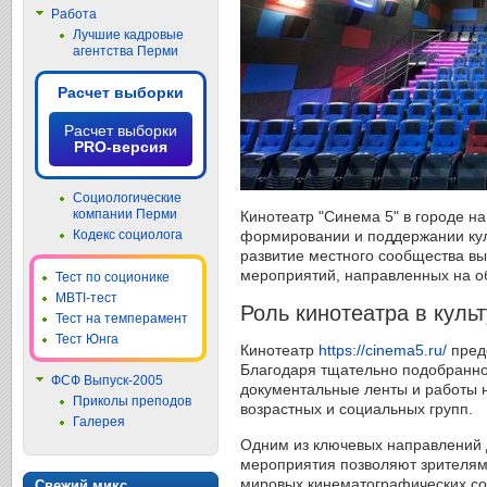
Работа
Лучшие кадровые
агентства Перми
Расчет выборки
Расчет выборки
PRO-версия
Социологические
компании Перми
Кинотеатр "Синема 5" в городе н
формировании и поддержании куль
Кодекс социолога
развитие местного сообщества вы
мероприятий, направленных на о
Тест по соционике
MBTI-тест
Роль кинотеатра в куль
Тест на темперамент
Тест Юнга
Кинотеатр
https://cinema5.ru/
предо
Благодаря тщательно подобранно
ФСФ Выпуск-2005
документальные ленты и работы н
Приколы преподов
возрастных и социальных групп.
Галерея
Одним из ключевых направлений 
мероприятия позволяют зрителям 
мировых кинематографических со
Свежий микс