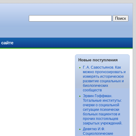
 сайте
Новые поступления
Г. А. Савостьянов. Как
можно прогнозировать и
измерять историческое
развитие социальных и
биологических
сообществ
Эрвин Гоффман.
Тотальные институты:
очерки о социальной
ситуации психически
больных пациентов и
прочих постояльцев
закрытых учреждений.
Девятко И.Ф.
Социологические