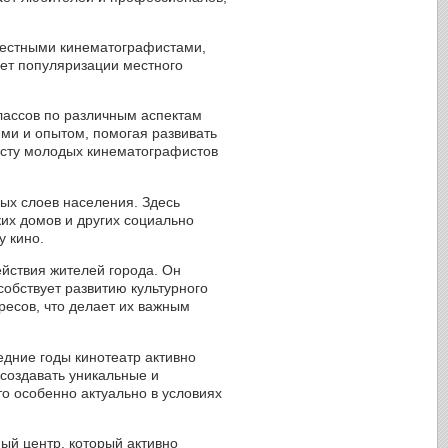
 местными кинематографистами,
ует популяризации местного
лассов по различным аспектам
ми и опытом, помогая развивать
осту молодых кинематографистов
ных слоев населения. Здесь
их домов и других социально
у кино.
йствия жителей города. Он
собствует развитию культурного
ресов, что делает их важным
едние годы кинотеатр активно
 создавать уникальные и
о особенно актуально в условиях
ный центр, который активно