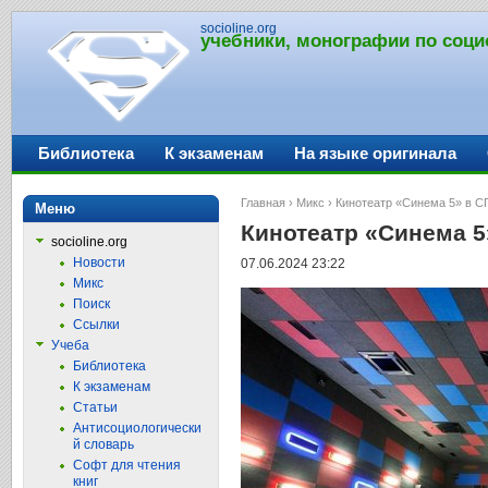
socioline.org
учебники, монографии по соци
Библиотека
К экзаменам
На языке оригинала
Главная
›
Микс
› Кинотеатр «Синема 5» в СП
Меню
Кинотеатр «Синема 5
socioline.org
Новости
07.06.2024 23:22
Микс
Поиск
Ссылки
Учеба
Библиотека
К экзаменам
Статьи
Антисоциологически
й словарь
Софт для чтения
книг