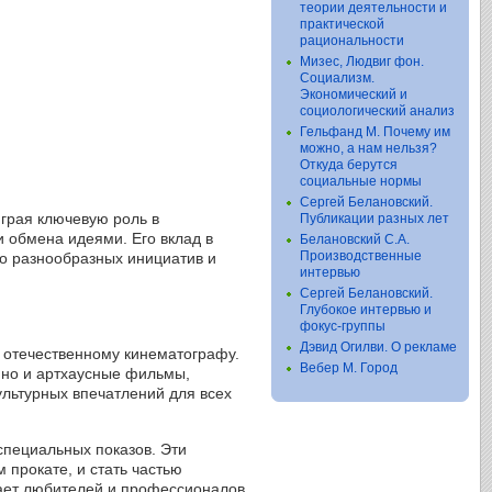
теории деятельности и
практической
рациональности
Мизес, Людвиг фон.
Социализм.
Экономический и
социологический анализ
Гельфанд М. Почему им
можно, а нам нельзя?
Откуда берутся
социальные нормы
Сергей Белановский.
играя ключевую роль в
Публикации разных лет
 обмена идеями. Его вклад в
Белановский С.А.
Производственные
во разнообразных инициатив и
интервью
Сергей Белановский.
Глубокое интервью и
фокус-группы
Дэвид Огилви. О рекламе
 отечественному кинематографу.
Вебер М. Город
 но и артхаусные фильмы,
ультурных впечатлений для всех
специальных показов. Эти
 прокате, и стать частью
ает любителей и профессионалов,