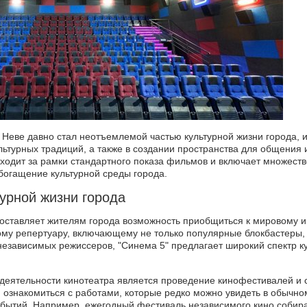
а Неве давно стал неотъемлемой частью культурной жизни города, 
турных традиций, а также в создании пространства для общения и
ходит за рамки стандартного показа фильмов и включает множест
богащение культурной среды города.
турной жизни города
ставляет жителям города возможность приобщиться к мировому и
му репертуару, включающему не только популярные блокбастеры,
езависимых режиссеров, "Синема 5" предлагает широкий спектр к
деятельности кинотеатра является проведение кинофестивалей и 
ознакомиться с работами, которые редко можно увидеть в обычном
бытий. Например, ежегодный фестиваль независимого кино собир