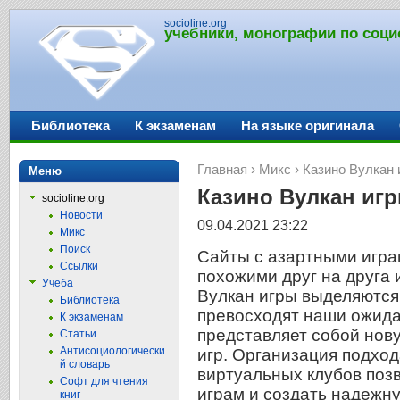
socioline.org
учебники, монографии по соци
Библиотека
К экзаменам
На языке оригинала
Главная
›
Микс
› Казино Вулкан 
Меню
Казино Вулкан игр
socioline.org
Новости
09.04.2021 23:22
Микс
Поиск
Сайты с азартными игра
Ссылки
похожими друг на друга 
Учеба
Вулкан игры выделяются
Библиотека
превосходят наши ожида
К экзаменам
представляет собой нов
Статьи
Антисоциологически
игр. Организация подход
й словарь
виртуальных клубов поз
Софт для чтения
играм и создать надежн
книг