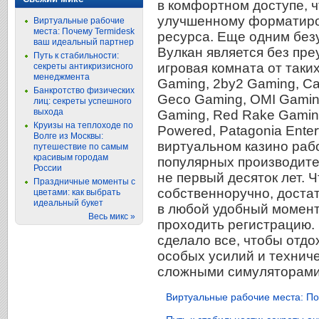
в комфортном доступе, 
улучшенному форматиро
Виртуальные рабочие
места: Почему Termidesk
ресурса. Еще одним без
ваш идеальный партнер
Вулкан является без пр
Путь к стабильности:
игровая комната от таких
секреты антикризисного
менеджмента
Gaming, 2by2 Gaming, Ca
Банкротство физических
Geco Gaming, OMI Gaming
лиц: секреты успешного
выхода
Gaming, Red Rake Gaming
Круизы на теплоходе по
Powered, Patagonia Enter
Волге из Москвы:
виртуальном казино раб
путешествие по самым
красивым городам
популярных производите
России
не первый десяток лет. 
Праздничные моменты с
собственноручно, доста
цветами: как выбрать
идеальный букет
в любой удобный момент
Весь микс »
проходить регистрацию.
сделало все, чтобы отдо
особых усилий и технич
сложными симуляторами
Виртуальные рабочие места: По