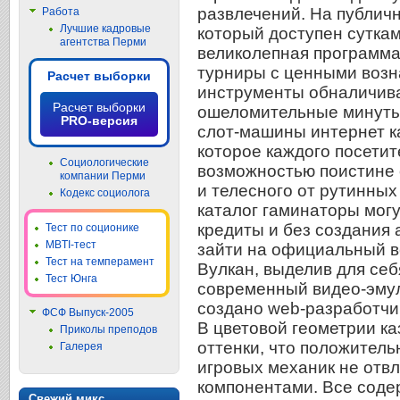
развлечений. На публич
Работа
Лучшие кадровые
который доступен суткам
агентства Перми
великолепная программа
турниры с ценными воз
Расчет выборки
инструменты обналичива
Расчет выборки
ошеломительные минуты
PRO-версия
слот-машины интернет к
которое каждого посетит
Социологические
возможностью поистине 
компании Перми
и телесного от рутинных
Кодекс социолога
каталог гаминаторы мог
кредиты и без создания 
Тест по соционике
MBTI-тест
зайти на официальный в
Тест на темперамент
Вулкан, выделив для се
Тест Юнга
современный видео-эму
создано web-разработчи
ФСФ Выпуск-2005
В цветовой геометрии к
Приколы преподов
оттенки, что положител
Галерея
игровых механик не отв
компонентами. Все сод
Свежий микс