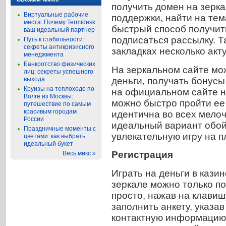
получить домен на зерка
Виртуальные рабочие
поддержки, найти на те
места: Почему Termidesk
быстрый способ получит
ваш идеальный партнер
подписаться рассылку. Та
Путь к стабильности:
секреты антикризисного
закладках несколько акт
менеджмента
Банкротство физических
На зеркальном сайте мож
лиц: секреты успешного
деньги, получать бонусы
выхода
Круизы на теплоходе по
на официальном сайте н
Волге из Москвы:
можно быстро пройти ее
путешествие по самым
красивым городам
идентична во всех мелоч
России
идеальный вариант обой
Праздничные моменты с
увлекательную игру на 
цветами: как выбрать
идеальный букет
Регистрация
Весь микс »
Играть на деньги в кази
зеркале можно только по
просто, нажав на клавиш
заполнить анкету, указа
контактную информацию