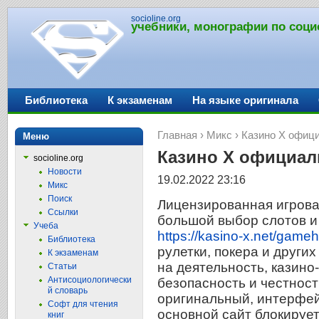
socioline.org
учебники, монографии по соци
Библиотека
К экзаменам
На языке оригинала
Главная
›
Микс
› Казино Х офиц
Меню
Казино Х официал
socioline.org
Новости
19.02.2022 23:16
Микс
Поиск
Лицензированная игрова
Ссылки
большой выбор слотов и
Учеба
https://kasino-x.net/gameha
Библиотека
рулетки, покера и други
К экзаменам
на деятельность, казино
Статьи
Антисоциологически
безопасность и честност
й словарь
оригинальный, интерфей
Софт для чтения
основной сайт блокирует
книг