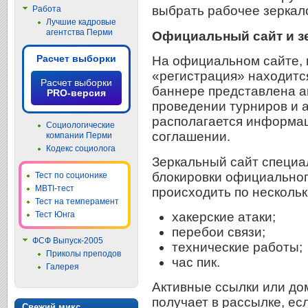
выбрать рабочее зеркало
Работа
Лучшие кадровые
агентства Перми
Официальный сайт и з
Расчет выборки
На официальном сайте, к
«регистрация» находится
Расчет выборки
баннере представлена а
PRO-версия
проведении турниров и а
располагается информац
Социологические
соглашении.
компании Перми
Кодекс социолога
Зеркальный сайт специа
блокировки официальног
Тест по соционике
MBTI-тест
происходить по несколь
Тест на темперамент
хакерские атаки;
Тест Юнга
перебои связи;
ФСФ Выпуск-2005
технические работы;
Приколы преподов
час пик.
Галерея
Активные ссылки или до
получает в рассылке, ес
Свежий микс