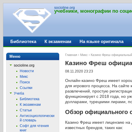
socioline.org
учебники, монографии по соци
Библиотека
К экзаменам
На языке оригинала
Главная
›
Микс
› Казино Фреш официальный
Меню
Казино Фреш официа
socioline.org
Новости
08.11.2020 23:23
Микс
Онлайн-казино Фреш имеет хорош
Поиск
для игрового процесса. На сайте
Ссылки
развлечений, простую регистрац
Учеба
функционирует с 2018 года, но у
Библиотека
долларами, турецкими лирами, по
К экзаменам
Статьи
Обзор официального 
Антисоциологически
й словарь
Казино Фреш имеет лицензию на 
Софт для чтения
известных брендов, таких как:
книг