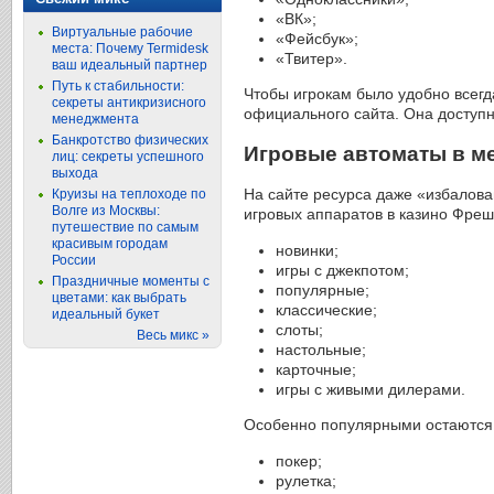
«ВК»;
Виртуальные рабочие
«Фейсбук»;
места: Почему Termidesk
«Твитер».
ваш идеальный партнер
Путь к стабильности:
Чтобы игрокам было удобно всег
секреты антикризисного
официального сайта. Она доступ
менеджмента
Банкротство физических
Игровые автоматы в м
лиц: секреты успешного
выхода
На сайте ресурса даже «избалова
Круизы на теплоходе по
Волге из Москвы:
игровых аппаратов в казино Фреш
путешествие по самым
красивым городам
новинки;
России
игры с джекпотом;
Праздничные моменты с
популярные;
цветами: как выбрать
классические;
идеальный букет
слоты;
Весь микс »
настольные;
карточные;
игры с живыми дилерами.
Особенно популярными остаются
покер;
рулетка;