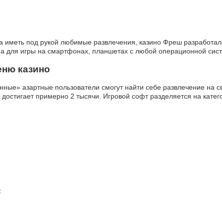
да иметь под рукой любимые развлечения, казино Фреш разработ
на для игры на смартфонах, планшетах с любой операционной сис
еню казино
нные» азартные пользователи смогут найти себе развлечение на св
 достигает примерно 2 тысячи. Игровой софт разделяется на катег
: