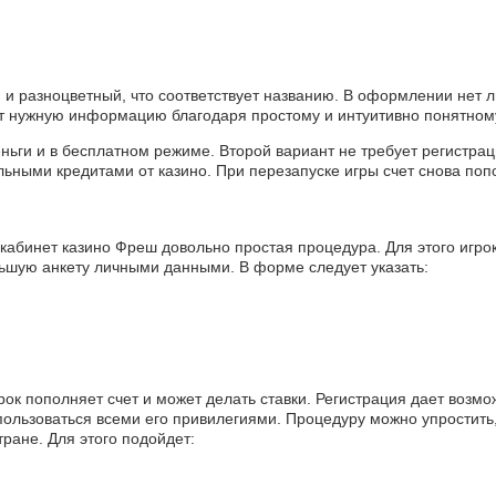
 и разноцветный, что соответствует названию. В оформлении нет 
ет нужную информацию благодаря простому и интуитивно понятном
еньги и в бесплатном режиме. Второй вариант не требует регистра
льными кредитами от казино. При перезапуске игры счет снова по
 кабинет казино Фреш довольно простая процедура. Для этого игро
ьшую анкету личными данными. В форме следует указать:
рок пополняет счет и может делать ставки. Регистрация дает возмож
ользоваться всеми его привилегиями. Процедуру можно упростить,
ране. Для этого подойдет: