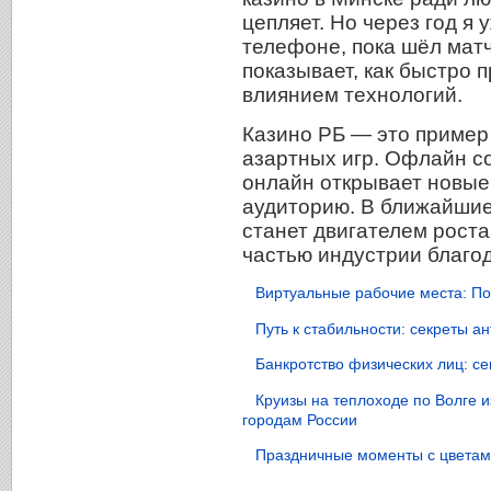
цепляет. Но через год я 
телефоне, пока шёл матч
показывает, как быстро 
влиянием технологий.
Казино РБ — это пример 
азартных игр. Офлайн с
онлайн открывает новые
аудиторию. В ближайшие
станет двигателем роста
частью индустрии благод
Виртуальные рабочие места: По
Путь к стабильности: секреты 
Банкротство физических лиц: с
Круизы на теплоходе по Волге 
городам России
Праздничные моменты с цветами