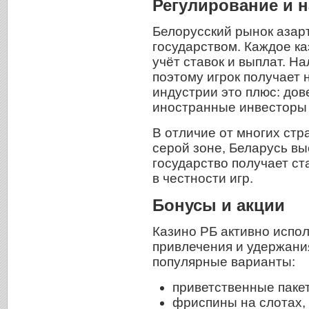
Регулирование и 
Белорусский рынок азар
государством. Каждое к
учёт ставок и выплат. Н
поэтому игрок получает 
индустрии это плюс: дов
иностранные инвесторы 
В отличие от многих стр
серой зоне, Беларусь вы
государство получает ст
в честности игр.
Бонусы и акции
Казино РБ активно испо
привлечения и удержани
популярные варианты:
приветственные пакет
фриспины на слотах,