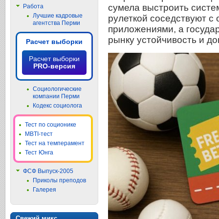
сумела выстроить систем
Работа
Лучшие кадровые
рулеткой соседствуют с
агентства Перми
приложениями, а госуда
рынку устойчивость и до
Расчет выборки
Расчет выборки
PRO-версия
Социологические
компании Перми
Кодекс социолога
Тест по соционике
MBTI-тест
Тест на темперамент
Тест Юнга
ФСФ Выпуск-2005
Приколы преподов
Галерея
Свежий микс