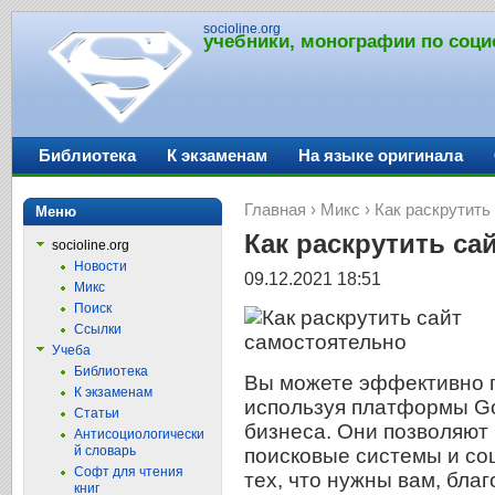
socioline.org
учебники, монографии по соци
Библиотека
К экзаменам
На языке оригинала
Главная
›
Микс
› Как раскрутить
Меню
Как раскрутить са
socioline.org
Новости
09.12.2021 18:51
Микс
Поиск
Ссылки
Учеба
Библиотека
Вы можете эффективно п
К экзаменам
используя платформы Go
Статьи
бизнеса. Они позволяют
Антисоциологически
й словарь
поисковые системы и со
Софт для чтения
тех, что нужны вам, бла
книг