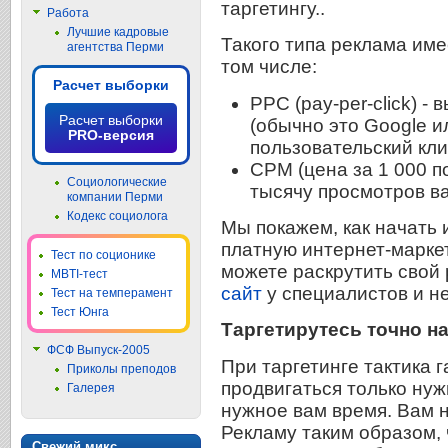
таргетингу..
Работа
Лучшие кадровые
Такого типа реклама име
агентства Перми
том числе:
Расчет выборки
PPC (pay-per-click) 
Расчет выборки
(обычно это Google и
PRO-версия
пользовательский кли
CPM (цена за 1 000 п
Социологические
тысячу просмотров в
компании Перми
Кодекс социолога
Мы покажем, как начать
платную интернет-марке
Тест по соционике
можете раскрутить свой
MBTI-тест
сайт
у специалистов и не
Тест на темперамент
Тест Юнга
Таргетирутесь точно н
ФСФ Выпуск-2005
При таргетинге тактика г
Приколы преподов
продвигаться только ну
Галерея
нужное вам время. Вам 
Рекламу таким образом, 
Свежий микс