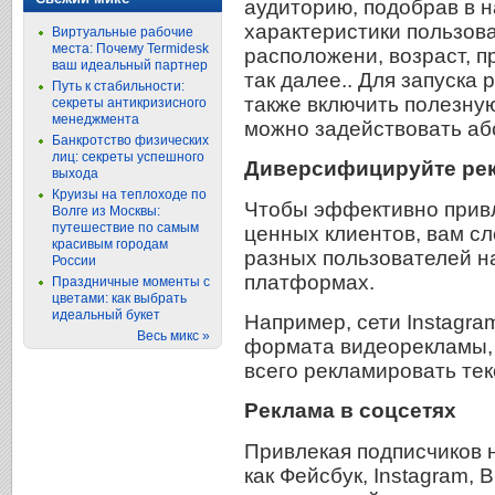
аудиторию, подобрав в н
характеристики пользова
Виртуальные рабочие
места: Почему Termidesk
расположени, возраст, п
ваш идеальный партнер
так далее.. Для запуска
Путь к стабильности:
также включить полезную
секреты антикризисного
менеджмента
можно задействовать аб
Банкротство физических
лиц: секреты успешного
Диверсифицируйте ре
выхода
Круизы на теплоходе по
Чтобы эффективно привл
Волге из Москвы:
путешествие по самым
ценных клиентов, вам сл
красивым городам
разных пользователей н
России
платформах.
Праздничные моменты с
цветами: как выбрать
идеальный букет
Например, сети Instagra
Весь микс »
формата видеорекламы, а
всего рекламировать тек
Реклама в соцсетях
Привлекая подписчиков 
как Фейсбук, Instagram, В