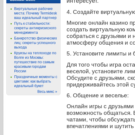
интересует.
Виртуальные рабочие
4. Создайте виртуальную
места: Почему Termidesk
ваш идеальный партнер
Многие онлайн казино п
Путь к стабильности:
секреты антикризисного
создать виртуальную ком
менеджмента
собраться с друзьями и 
Банкротство физических
атмосферу общения и с
лиц: секреты успешного
выхода
5. Установите лимиты и 
Круизы на теплоходе по
Волге из Москвы:
путешествие по самым
Для того чтобы игра ост
красивым городам
веселой, установите лим
России
Обсудите с друзьями, ск
Праздничные моменты с
цветами: как выбрать
придерживайтесь этой с
идеальный букет
Весь микс »
6. Общение и веселье:
Онлайн игры с друзьями
возможность общаться. 
чатами, чтобы обсуждать
впечатлениями и шутить 