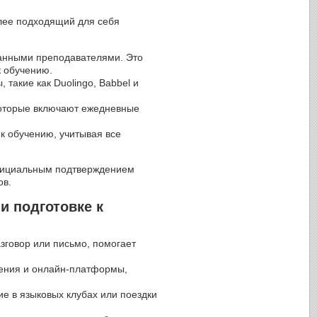
олее подходящий для себя
анными преподавателями. Это
к обучению.
такие как Duolingo, Babbel и
 которые включают ежедневные
к обучению, учитывая все
 официальным подтверждением
ов.
и подготовке к
азговор или письмо, помогает
жения и онлайн-платформы,
ие в языковых клубах или поездки