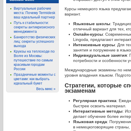
Виртуальные рабочие
Курсы немецкого языка предлага
места: Почему Termidesk
вариант.
ваш идеальный партнер
Путь к стабильности:
Языковые школы
: Традици
секреты антикризисного
отличный вариант для тех, к
менеджмента
Онлайн-курсы
: Современные
Банкротство физических
Lingoda, предлагают интерак
лиц: секреты успешного
Интенсивные курсы
: Для т
выхода
занятия и погружение в языко
Круизы на теплоходе по
Индивидуальные занятия
:
Волге из Москвы:
потребности и особенности у
путешествие по самым
красивым городам
России
Международные экзамены по немец
Праздничные моменты с
уровня владения языком. Подгото
цветами: как выбрать
идеальный букет
Стратегии, которые сп
Весь микс »
экзаменам
Регулярная практика
: Ежедн
быстрее освоить материал.
Интерактивные методы
: Ис
делает обучение более инте
Языковая среда
: Погружени
в немецкоговорящие страны, 