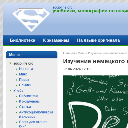
socioline.org
учебники, монографии по соци
Библиотека
К экзаменам
На языке оригинала
Главная
›
Микс
› Изучение немецкого языка:
Меню
Изучение немецкого 
socioline.org
Новости
12.06.2024 12:16
Микс
Поиск
Ссылки
Учеба
Библиотека
К экзаменам
Статьи
Антисоциологически
й словарь
Софт для чтения
книг