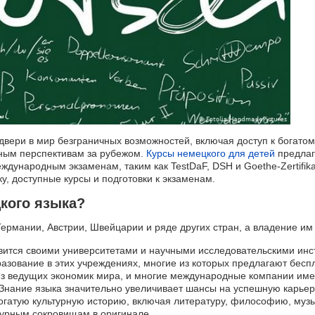
 двери в мир безграничных возможностей, включая доступ к богато
ным перспективам за рубежом.
Курсы немецкого для детей
предлаг
еждународным экзаменам, таким как TestDaF, DSH и Goethe-Zertifi
у, доступные курсы и подготовки к экзаменам.
цкого языка?
ермании, Австрии, Швейцарии и ряде других стран, а владение им
вится своими университетами и научными исследовательскими инс
разование в этих учреждениях, многие из которых предлагают бесп
из ведущих экономик мира, и многие международные компании име
 Знание языка значительно увеличивает шансы на успешную карьер
огатую культурную историю, включая литературу, философию, музык
ьтурным сокровищам в оригинале.