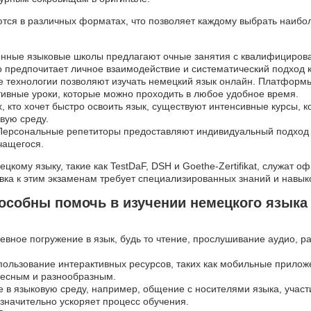
ются в различных форматах, что позволяет каждому выбрать наиб
онные языковые школы предлагают очные занятия с квалифициров
то предпочитает личное взаимодействие и систематический подход 
 технологии позволяют изучать немецкий язык онлайн. Платформы, 
тивные уроки, которые можно проходить в любое удобное время.
ех, кто хочет быстро освоить язык, существуют интенсивные курсы,
вую среду.
 Персональные репетиторы предоставляют индивидуальный подход 
чащегося.
кому языку, такие как TestDaF, DSH и Goethe-Zertifikat, служат
вка к этим экзаменам требует специализированных знаний и навык
особны помочь в изучении немецкого языка 
евное погружение в язык, будь то чтение, прослушивание аудио, р
пользование интерактивных ресурсов, таких как мобильные прило
ресным и разнообразным.
е в языковую среду, например, общение с носителями языка, участ
значительно ускоряет процесс обучения.