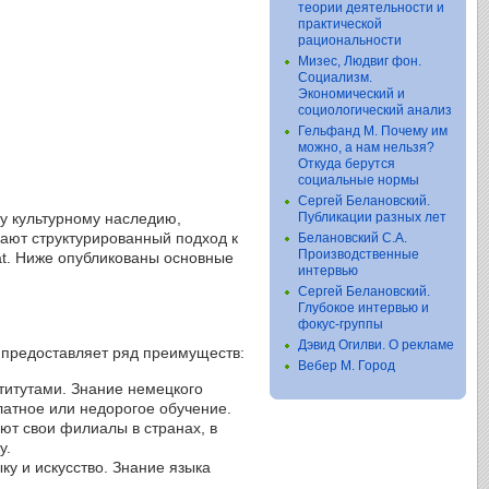
теории деятельности и
практической
рациональности
Мизес, Людвиг фон.
Социализм.
Экономический и
социологический анализ
Гельфанд М. Почему им
можно, а нам нельзя?
Откуда берутся
социальные нормы
Сергей Белановский.
му культурному наследию,
Публикации разных лет
ают структурированный подход к
Белановский С.А.
Производственные
kat. Ниже опубликованы основные
интервью
Сергей Белановский.
Глубокое интервью и
фокус-группы
Дэвид Огилви. О рекламе
 предоставляет ряд преимуществ:
Вебер М. Город
титутами. Знание немецкого
латное или недорогое обучение.
ют свои филиалы в странах, в
у.
у и искусство. Знание языка