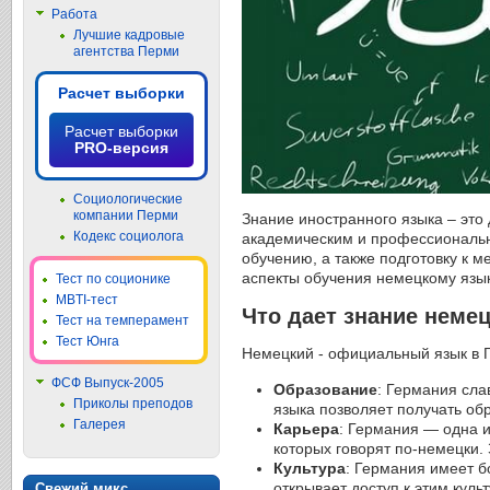
Работа
Лучшие кадровые
агентства Перми
Расчет выборки
Расчет выборки
PRO-версия
Социологические
компании Перми
Знание иностранного языка – это
Кодекс социолога
академическим и профессиональ
обучению, а также подготовку к м
аспекты обучения немецкому язык
Тест по соционике
MBTI-тест
Что дает знание неме
Тест на темперамент
Тест Юнга
Немецкий - официальный язык в Г
ФСФ Выпуск-2005
Образование
: Германия сла
Приколы преподов
языка позволяет получать об
Галерея
Карьера
: Германия — одна 
которых говорят по-немецки.
Культура
: Германия имеет б
открывает доступ к этим кул
Свежий микс