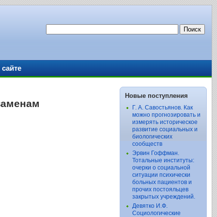
 сайте
Новые поступления
кзаменам
Г. А. Савостьянов. Как
можно прогнозировать и
измерять историческое
развитие социальных и
биологических
сообществ
Эрвин Гоффман.
Тотальные институты:
очерки о социальной
ситуации психически
больных пациентов и
прочих постояльцев
закрытых учреждений.
Девятко И.Ф.
Социологические