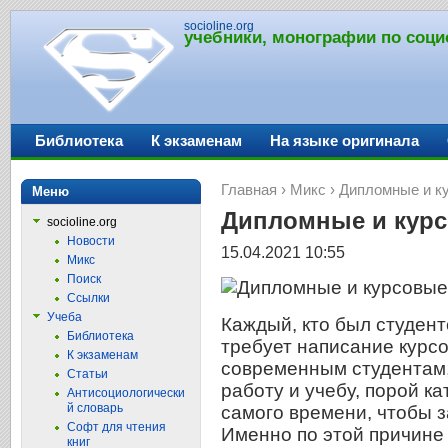
socioline.org
учебники, монографии по соци
Библиотека
К экзаменам
На языке оригинала
Главная
›
Микс
› Дипломные и к
Меню
Дипломные и курс
socioline.org
Новости
15.04.2021 10:55
Микс
Поиск
Ссылки
Учеба
Каждый, кто был студент
Библиотека
требует написание курс
К экзаменам
современным студентам
Статьи
работу и учебу, порой к
Антисоциологически
й словарь
самого времени, чтобы з
Софт для чтения
Именно по этой причине
книг