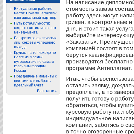
На написание дипломной 
стоимость заказа состав
Виртуальные рабочие
места: Почему Termidesk
работу здесь могут напи
ваш идеальный партнер
гривен, а контрольные 
Путь к стабильности:
дня, и стоит такая услуг
секреты антикризисного
менеджмента
выбирайте интересующую
Банкротство физических
«Заказать». Преимущест
лиц: секреты успешного
выхода
компанией состоят в том
Круизы на теплоходе по
берутся квалифицирован
Волге из Москвы:
производятся бесплатно 
путешествие по самым
красивым городам
программе Антиплагиат.
России
Праздничные моменты с
Итак, чтобы воспользова
цветами: как выбрать
оставить заявку, дождат
идеальный букет
предоплаты, а по заверш
Весь микс »
получить готовую работу
обратиться, чтобы купит
курсовую работу на любу
индивидуальное написан
компании, заботясь о с
в точно оговоренные сро