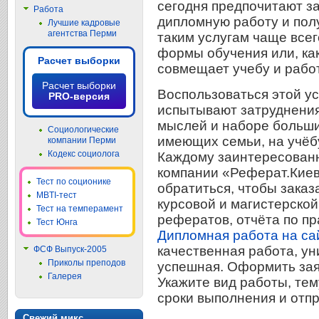
сегодня предпочитают за
Работа
дипломную работу и полу
Лучшие кадровые
агентства Перми
таким услугам чаще все
формы обучения или, как
Расчет выборки
совмещает учебу и работ
Расчет выборки
Воспользоваться этой ус
PRO-версия
испытывают затруднени
мыслей и наборе больших
Социологические
имеющих семьи, на учёб
компании Перми
Кодекс социолога
Каждому заинтересованно
компании «Реферат.Киев
Тест по соционике
обратиться, чтобы заказ
MBTI-тест
курсовой и магистерской
Тест на темперамент
рефератов, отчёта по пр
Тест Юнга
Дипломная работа на сайт
качественная работа, у
ФСФ Выпуск-2005
Приколы преподов
успешная. Оформить зая
Галерея
Укажите вид работы, тем
сроки выполнения и отпр
Свежий микс