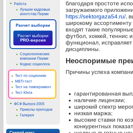
благодаря простоте исп
Работа
загружаемого приложени
Лучшие кадровые
агентства Перми
https://sektorgaza54.ru/
, 
широкому ассортименту 
Расчет выборки
входят такие популярны
футбол, хоккей, теннис 
Расчет выборки
PRO-версия
функционал, исправляет
дисциплины.
Социологические
компании Перми
Неоспоримые пре
Кодекс социолога
Причины успеха компани
Тест по соционике
MBTI-тест
Тест на темперамент
Тест Юнга
гарантированная вып
наличие лицензии;
ФСФ Выпуск-2005
широкий спектр меро
Приколы преподов
низкая маржа;
Галерея
высокие ставки по к
конкурентных показат
щедрые льготные цен
Свежий микс