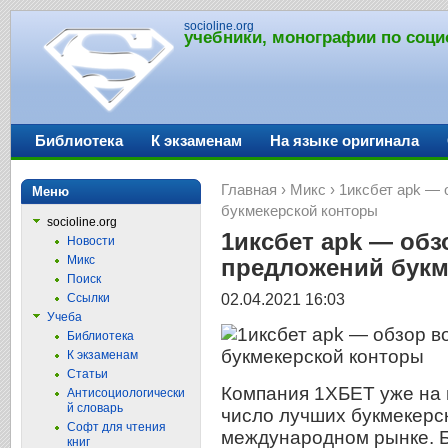
socioline.org
учебники, монографии по соци
Библиотека
К экзаменам
На языке оригинала
Главная
›
Микс
› 1иксбет apk —
Меню
букмекерской конторы
socioline.org
1иксбет apk — обз
Новости
Микс
предложений букм
Поиск
02.04.2021 16:03
Ссылки
Учеба
Библиотека
К экзаменам
Статьи
Компания 1ХБЕТ уже на 
Антисоциологически
й словарь
число лучших букмекерс
Софт для чтения
международном рынке. Б
книг