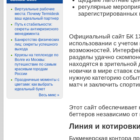
регулярные мероприя
Виртуальные рабочие
зарегистрированных 
места: Почему Termidesk
ваш идеальный партнер
Путь к стабильности:
секреты антикризисного
менеджмента
Официальный сайт БК 1
Банкротство физических
использовании с учетом
лиц: секреты успешного
возможностей. Интерфей
выхода
Круизы на теплоходе по
разделы удачно скомпоно
Волге из Москвы:
находятся в зрительной 
путешествие по самым
красивым городам
новички в мире ставок с
России
нужную категорию событ
Праздничные моменты с
матч и заключить спорти
цветами: как выбрать
идеальный букет
Весь микс »
Этот сайт обеспечивает
беттеров независимо от 
Линия и котировк
Букмекерская контора пр