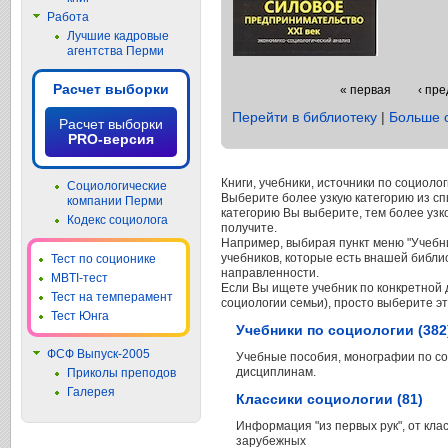
Работа
Лучшие кадровые
агентства Перми
Расчет выборки
« первая
‹ пр
Перейти в библиотеку
|
Больше 
Расчет выборки
PRO-версия
Книги, учебники, источники по социол
Социологические
Выберите более узкую категорию из сп
компании Перми
категорию Вы выберите, тем более узк
Кодекс социолога
получите.
Например, выбирая пункт меню "Учебни
учебников, которые есть внашей библи
Тест по соционике
направленности.
MBTI-тест
Если Вы ищете учебник по конкретной 
Тест на темперамент
социологии семьи), просто выберите эт
Тест Юнга
Учебники по социологии (382
ФСФ Выпуск-2005
Учебные пособия, монографии по со
дисциплинам.
Приколы преподов
Галерея
Классики социологии (81)
Информация "из первых рук", от клас
зарубежных