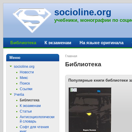
socioline.org
учебники, монографии по соци
Библиотека
К экзаменам
На языке оригинала
Главная
Меню
Библиотека
socioline.org
Новости
Микс
Популярные книги библиотеки з
Поиск
Ссылки
Учеба
Библиотека
К экзаменам
Статьи
Антисоциологически
й словарь
Софт для чтения
книг