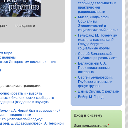
теории деятельности и
практической
рациональности
Мизес, Людвиг фон.
Социализм.
ая ›
последняя »
Экономический и
социологический анализ
Гельфанд М. Почему им
можно, а нам нельзя?
Откуда берутся
социальные нормы
ся мире
Сергей Белановский.
сознанием
Публикации разных лет
ваться Интернетом после принятия
Белановский С.А.
Производственные
я
интервью
Сергей Белановский.
Глубокое интервью и
недостающими страницами.
фокус-группы
Дэвид Огилви. О рекламе
прогнозировать и измерять
Вебер М. Город
ьных и биологических сообществ
едицины (введение в научную
 Темкина А. Новый быт в современной
ния повседневности
Вход в систему
: социологический подход:
д ред. Е. Здравомысловой, А. Темкиной
Имя пользователя:
*