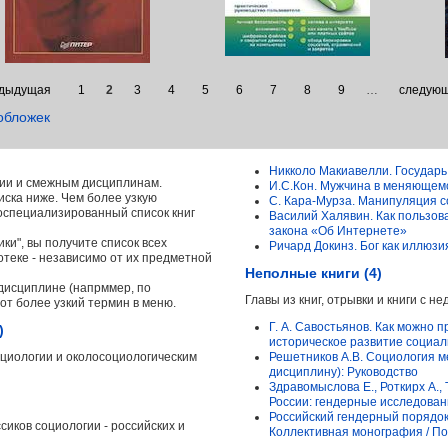
едыдущая
1
2
3
4
5
6
7
8
9
…
следующ
обложек
Никколо Макиавелли. Государь
огии и смежным дисциплинам.
И.С.Кон. Мужчина в меняющем
иска ниже. Чем более узкую
С. Кара-Мурза. Манипуляция 
оспециализированный список книг
Василий Халявин. Как пользо
закона «Об Интернете»
ки", вы получите список всех
Ричард Докинз. Бог как иллюзи
отеке - независимо от их предметной
Неполные книги (4)
дисциплине (напрммер, по
Главы из книг, отрывки и книги с 
от более узкий термин в меню.
Г. А. Савостьянов. Как можно 
)
историческое развитие социал
циологии и околосоциологическим
Решетников А.В. Социология м
дисциплину): Руководство
Здравомыслова Е., Роткирх А.,
России: гендерные исследова
Российский гендерный порядок
сиков социологии - российских и
Коллективная монография / По