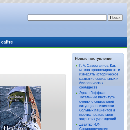
 сайте
Новые поступления
Г. А. Савостьянов. Как
можно прогнозировать и
измерять историческое
развитие социальных и
биологических
сообществ
Эрвин Гоффман.
Тотальные институты:
очерки о социальной
ситуации психически
больных пациентов и
прочих постояльцев
закрытых учреждений.
Девятко И.Ф.
Социологические