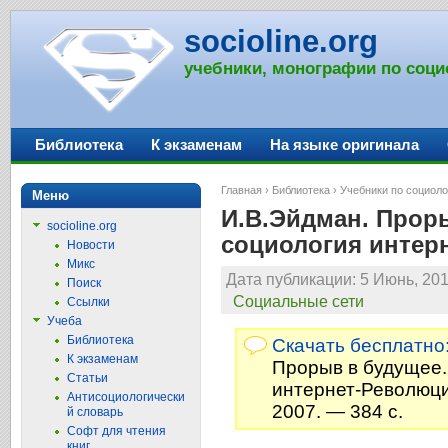
socioline.org
учебники, монографии по соци
Библиотека
К экзаменам
На языке оригинала
Главная
›
Библиотека
›
Учебники по социоло
Меню
И.В.Эйдман. Прор
socioline.org
социология интер
Новости
Микс
Дата публикации: 5 Июнь, 201
Поиск
Социальные сети
Ссылки
Учеба
Библиотека
Скачать бесплатно
К экзаменам
Прорыв в будущее.
Статьи
интернет-Революци
Антисоциологически
2007. — 384 с.
й словарь
Софт для чтения
книг