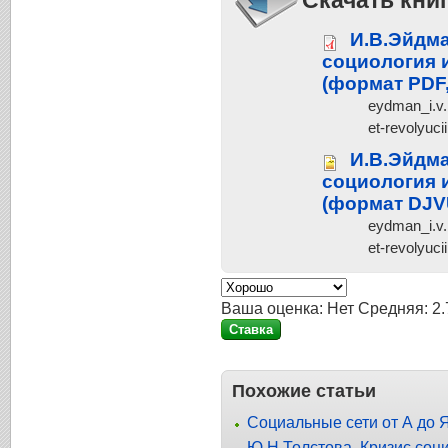
И.В.Эйдма
социология 
(формат PDF
eydman_i.v.
et-revolyuci
И.В.Эйдма
социология 
(формат DJV
eydman_i.v.
et-revolyuci
Ваша оценка:
Нет
Средняя:
2.
Похожие статьи
Социальные сети от А до 
Ю.Н.Толстова. Кризис соц