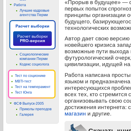
«Прорыв в будущее» — 
Работа
первых попыток спрогно
Лучшие кадровые
принципы организации 
агентства Перми
будущего, базирующегос
Расчет выборки
технологических возмож
Расчет выборки
Автор дает свою версию
PRO-версия
новейшего кризиса запа
возможные пути выхода и
Социологические
футурологический очерк
компании Перми
цивилизации, идущей на
Кодекс социолога
Работа написана просты
Тест по соционике
языком и предназначена 
MBTI-тест
интересующихся проблем
Тест на темперамент
Тест Юнга
всех тех, кто стремится
организовывать свою со
ФСФ Выпуск-2005
достижения интернета: 
Приколы преподов
магазин
и другие.
Галерея
Скачать кни