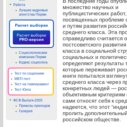
В последние годы опубл
Работа
множество научных и
Лучшие кадровые
публицистических работ,
агентства Перми
посвященных проблеме 
и путям развития россий
Расчет выборки
среднего класса. Эта пр
Расчет выборки
справедливо считается о
PRO-версия
постсоветского развития
класса в социальной стр
Социологические
социальных и политичес
компании Перми
определяют результаты 
Кодекс социолога
которые переживает рос
Тест по соционике
книги попытался взглян
MBTI-тест
среднего класса через п
Тест на темперамент
конкретных людей — росс
Тест Юнга
объективным критериям о
сами относят себя к сре
ФСФ Выпуск-2005
Приколы преподов
надеется, что этот “инд
Галерея
пролить дополнительный
российском обществе.