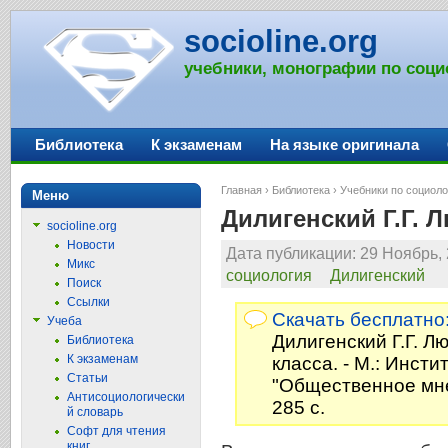
socioline.org
учебники, монографии по соци
Библиотека
К экзаменам
На языке оригинала
Главная
›
Библиотека
›
Учебники по социоло
Меню
Дилигенский Г.Г. 
socioline.org
Новости
Дата публикации: 29 Ноябрь, 
Микс
социология
Дилигенский
Поиск
Ссылки
Скачать бесплатно
Учеба
Дилигенский Г.Г. Л
Библиотека
К экзаменам
класса. - М.: Инст
Статьи
"Общественное мне
Антисоциологически
285 с.
й словарь
Софт для чтения
книг