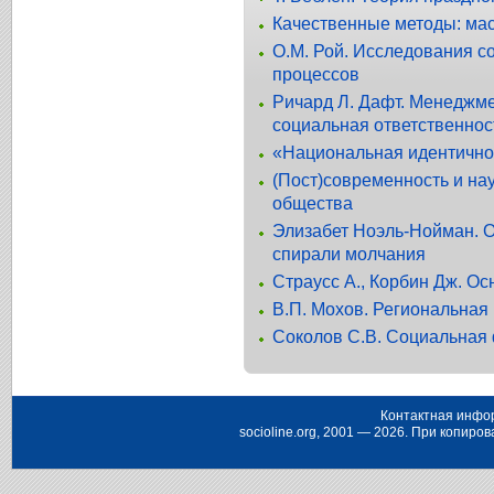
Качественные методы: мас
О.М. Рой. Исследования с
процессов
Ричард Л. Дафт. Менеджме
социальная ответственнос
«Национальная идентичнос
(Пост)современность и нау
общества
Элизабет Ноэль-Нойман. 
спирали молчания
Страусс А., Корбин Дж. О
В.П. Мохов. Региональная
Соколов С.В. Социальная
Контактная инфо
socioline.org, 2001 — 2026. При копир