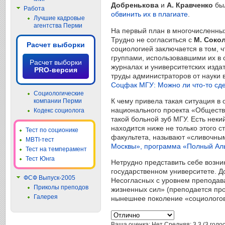
Добренькова
и
А. Кравченко
был
Работа
обвинить их в плагиате
.
Лучшие кадровые
агентства Перми
На первый план в многочисленных
Трудно не согласиться с
М. Соко
Расчет выборки
социологией заключается в том, 
группами, использовавшими их в 
Расчет выборки
журналах и университетских издат
PRO-версия
труды администраторов от науки 
Соцфак МГУ: Можно ли что-то сдела
Социологические
К чему привела такая ситуация в 
компании Перми
национального проекта «Обществ
Кодекс социолога
такой больной зуб МГУ. Есть неки
находится ниже не только этого 
Тест по соционике
факультета, называют «сливочным»
MBTI-тест
Москвы», программа «Полный Аль
Тест на темперамент
Тест Юнга
Нетрудно представить себе возни
государственном университете. До
ФСФ Выпуск-2005
Несогласных с уровнем преподава
Приколы преподов
жизненных сил» (преподается пр
Галерея
нынешнее поколение «социологов»
Ваша оценка:
Нет
Средняя:
3.3
(
3
голос