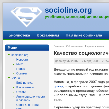
socioline.org
учебники, монографии по соци
Библиотека
К экзаменам
На языке оригинала
Главная
›
Образование
›
Научная жизнь
Меню
Качество социологич
socioline.org
Новости
Дата публикации: 17 Март, 2008 - 20:5
Микс
Поиск
Длящаяся не первый год история 
Ссылки
оказать значительное влияние на 
Учеба
Напомню, в феврале 2007 года ря
Библиотека
group
, потребовали от декана фак
К экзаменам
реакционную пропаганду, обеспе
Статьи
«нелояльным» студентам – к наст
Антисоциологически
вузы.
й словарь
Софт для чтения
Серьезный удар по престижу соци
книг