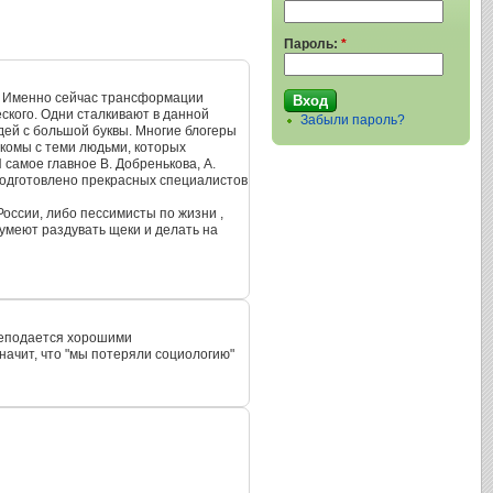
Пароль:
*
а. Именно сейчас трансформации
еского. Одни сталкивают в данной
Забыли пароль?
юдей с большой буквы. Многие блогеры
акомы с теми людьми, которых
 самое главное В. Добренькова, А.
 подготовлено прекрасных специалистов
России, либо пессимисты по жизни ,
 умеют раздувать щеки и делать на
преподается хорошими
значит, что "мы потеряли социологию"