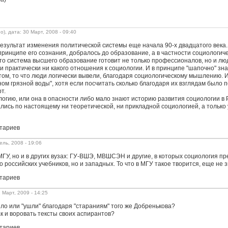
), дата: 30 Март, 2008 - 09:40
результат изменения политической системы еще начала 90-х двадцатого век
принципе его сознания, добралось до образование, а в частности социологич
 что система высшего образование готовит не только профессионалов, но и л
и практически ни какого отношения к социологии. И в принципе "шапочно" зн
том, то что люди логически вывели, благодаря социологическому мышлению. И
аном грязной воды", хотя если посчитать сколько благодаря их взглядам было
т.
логию, или она в опасности либо мало знают историю развития социологии в 
лись по настоящему ни теоретической, ни прикладной социологией, а только
тариев
ель, 2008 - 19:06
 МГУ, но и в других вузах: ГУ-ВШЭ, МВШСЭН и другие, в которых социология 
 российских учебников, но и западных. То что в МГУ такое творится, еще не 
тариев
 Март, 2009 - 14:25
ло или "ушли" благодаря "стараниям" того же Добренькова?
ак и воровать тексты своих аспирантов?
тариев