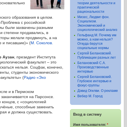
основательно
теории деятельности и
практической
рациональности
еского образования в целом.
Мизес, Людвиг фон.
Социализм.
 «Проблема с российской
Экономический и
емы были захвачены разными
социологический анализ
и степени продавались, в
Гельфанд М. Почему им
кторы желали продвинуть, а на
можно, а нам нельзя?
е и писавшие)» (
М. Соколов.
Откуда берутся
социальные нормы
Сергей Белановский.
р Аузан
, президент Института
Публикации разных лет
иологический факультет – это
Белановский С.А.
скаться нельзя. Соцфак, конечно,
Производственные
интервью
денты, студенты экономического
Сергей Белановский.
акультеты» (
Радио «Эхо
Глубокое интервью и
фокус-группы
Дэвид Огилви. О рекламе
исле и в Пермском
Вебер М. Город
я заканчивается на Парсонсе.
 концов, с «социологией
учёные, способные заменить
рая и должна существовать.
Вход в систему
Имя пользователя:
*