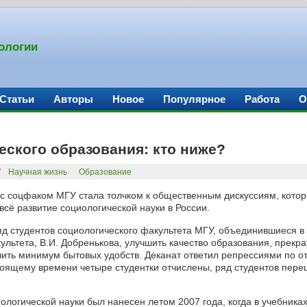
ологии
Статьи
Авторы
Новое
Популярное
Работа
О
еского образования: кто ниже?
7
Научная жизнь
Образование
с соцфаком МГУ стала толчком к общественным дискуссиям, котор
всё развитие социологической науки в России.
д студентов социологического факультета МГУ, объединившиеся в
ультета, В.И. Добренькова, улучшить качество образования, прекра
чить минимум бытовых удобств. Деканат ответил репрессиями по о
оящему времени четыре студентки отчислены, ряд студентов пере
ологической науки был нанесен летом 2007 года, когда в учебника