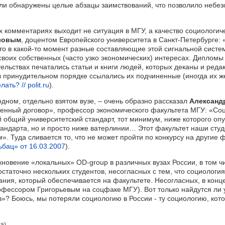
и обнаружены целые абзацы заимствований, что позволило небез
 комментариях выходит не ситуация в МГУ, а качество социологич
ловым
, доцентом Европейского университета в Санкт-Петербурге:
что в какой-то момент разные составляющие этой сигнальной сист
своих собственных (часто узко экономических) интересах. Дипломы 
ельствах печатались статьи и книги людей, которых деканы и реда
в принудительном порядке ссылались их подчиненные (иногда их ж
ть? // polit.ru
).
одном, отдельно взятом вузе, – очень образно рассказал
Александ
енный договор», профессор экономического факультета МГУ: «Соц
й общий университетский стандарт, тот минимум, ниже которого опу
стандарта, но и просто ниже ватерлинии… Этот факультет наши сту
. Туда сливается то, что не может пройти по конкурсу на другие ф
бац» от 16.03.2007
).
кновение «локальных» OD-group в различных вузах России, в том ч
статочно нескольких студентов, несогласных с тем, что социологи
ния, который обеспечивается на факультете. Несогласных, в конце
офессором Григорьевым на соцфаке МГУ). Вот только найдутся ли 
? Боюсь, мы потеряли социологию в России - ту социологию, кото
а)