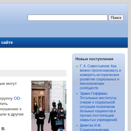
 сайте
Новые поступления
Г. А. Савостьянов. Как
можно прогнозировать и
измерять историческое
развитие социальных и
ые могут
биологических
сообществ
Эрвин Гоффман.
 группу
OD-
Тотальные институты:
очерки о социальной
тить
ситуации психически
тношению к
больных пациентов и
шли в другие
прочих постояльцев
закрытых учреждений.
Девятко И.Ф.
х
В.
Социологические