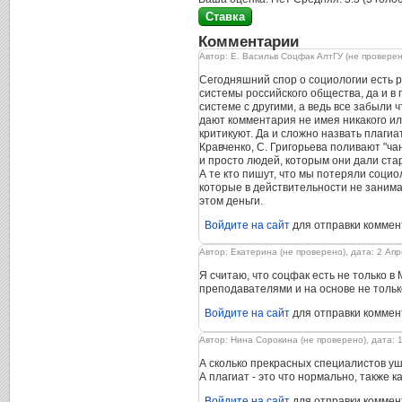
Комментарии
Автор: Е. Васильв Соцфак АлтГУ (не проверено
Сегодняшний спор о социологии есть 
системы российского общества, да и в 
системе с другими, а ведь все забыли
дают комментария не имея никакого ил
критикуют. Да и сложно назвать плагиа
Кравченко, С. Григорьева поливают "ч
и просто людей, которым они дали стар
А те кто пишут, что мы потеряли социо
которые в действительности не занима
этом деньги.
Войдите на сайт
для отправки коммен
Автор: Екатерина (не проверено), дата: 2 Апр
Я считаю, что соцфак есть не только в
преподавателями и на основе не только
Войдите на сайт
для отправки коммен
Автор: Нина Сорокина (не проверено), дата: 1
А сколько прекрасных специалистов уш
А плагиат - это что нормально, также к
Войдите на сайт
для отправки коммен