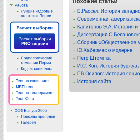
Похожие статьи
Работа
Б.Рассел. История запад
Лучшие кадровые
агентства Перми
Современная американска
Капитонов Э.А. История и
Расчет выборки
Диссертация С.Белановск
Расчет выборки
Сборник «Общественное м
PRO-версия
Ю.Хабермас о модерне
Петр Штомпка
Социологические
компании Перми
И.С. Кон. История буржуа
Кодекс социолога
Г.В.Осипов: История соци
История сайта
Тест по соционике
MBTI-тест
Тест на темперамент
Тест Юнга
ФСФ Выпуск-2005
Приколы преподов
Галерея