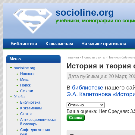
socioline.org
учебники, монографии по соци
Библиотека
К экзаменам
На языке оригинала
Главная
›
Новости сайта
›
Новинки библиот
Меню
История и теория
socioline.org
Новости
Дата публикации: 20 Март, 20
Микс
Поиск
В
библиотеке
нашего сай
Ссылки
Э.А. Капитонова «Истор
Учеба
Библиотека
К экзаменам
Ваша оценка:
Нет
Средняя:
3.
Статьи
Антисоциологически
й словарь
Софт для чтения
книг