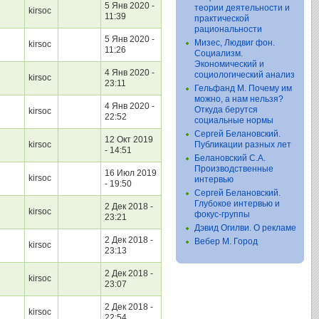
5 Янв 2020 -
теории деятельности и
kirsoc
11:39
практической
рациональности
5 Янв 2020 -
Мизес, Людвиг фон.
kirsoc
11:26
Социализм.
Экономический и
4 Янв 2020 -
социологический анализ
kirsoc
23:11
Гельфанд М. Почему им
можно, а нам нельзя?
4 Янв 2020 -
Откуда берутся
kirsoc
22:52
социальные нормы
Сергей Белановский.
12 Окт 2019
kirsoc
Публикации разных лет
- 14:51
Белановский С.А.
Производственные
16 Июл 2019
kirsoc
интервью
- 19:50
Сергей Белановский.
Глубокое интервью и
2 Дек 2018 -
kirsoc
фокус-группы
23:21
Дэвид Огилви. О рекламе
2 Дек 2018 -
Вебер М. Город
kirsoc
23:13
2 Дек 2018 -
kirsoc
23:07
2 Дек 2018 -
kirsoc
22:54