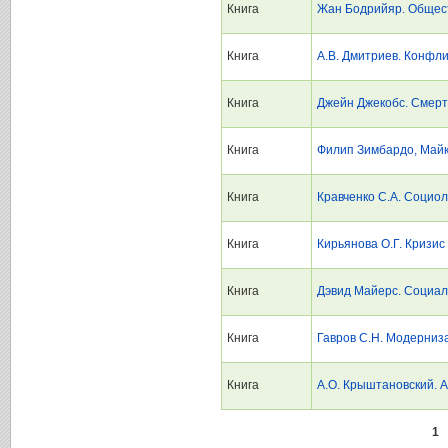
Книга
Жан Бодрийяр. Общес
Книга
А.В. Дмитриев. Конфл
Книга
Джейн Джекобс. Смерт
Книга
Филип Зимбардо, Майк
Книга
Кравченко С.А. Социол
Книга
Кирьянова О.Г. Кризис
Книга
Дэвид Майерс. Социал
Книга
Гавров С.Н. Модерниз
Книга
А.О. Крыштановский. 
1