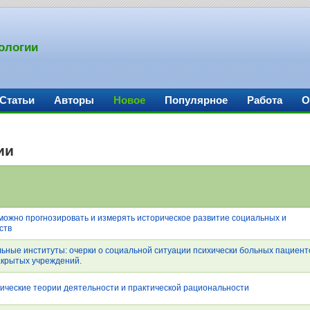
ологии
Статьи
Авторы
Новое
Популярное
Работа
О
ии
к можно прогнозировать и измерять историческое развитие социальных и
ств
ьные институты: очерки о социальной ситуации психически больных пациент
акрытых учреждений.
гические теории деятельности и практической рациональности