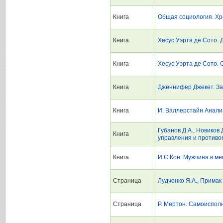
Книга
Общая социология. Хре
Книга
Хесус Уэрта де Сото. 
Книга
Хесус Уэрта де Сото.
Книга
Дженнифер Джекет. За
Книга
И. Валлерстайн Анал
Губанов Д.А., Новиков
Книга
управления и противо
Книга
И.С.Кон. Мужчина в м
Страница
Лудченко Я.А., Примак
Страница
Р. Мертон. Самоиспол