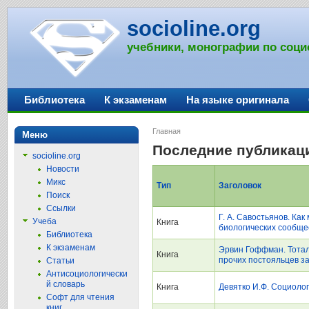
socioline.org
учебники, монографии по соци
Библиотека
К экзаменам
На языке оригинала
Главная
Меню
Последние публикац
socioline.org
Новости
Микс
Тип
Заголовок
Поиск
Ссылки
Г. А. Савостьянов. Ка
Учеба
Книга
биологических сообще
Библиотека
К экзаменам
Эрвин Гоффман. Тотал
Книга
прочих постояльцев з
Статьи
Антисоциологически
й словарь
Книга
Девятко И.Ф. Социоло
Софт для чтения
книг