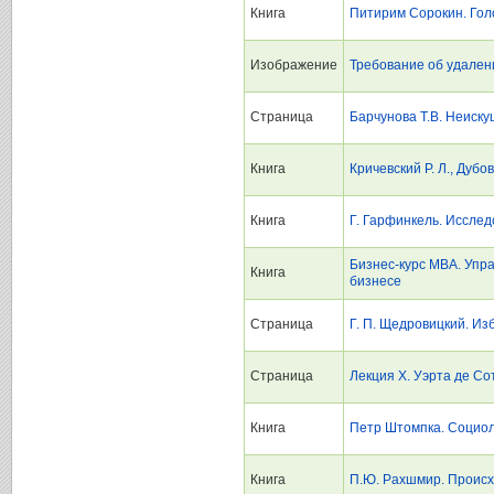
Книга
Питирим Сорокин. Гол
Изображение
Требование об удален
Страница
Барчунова Т.В. Неис
Книга
Кричевский Р. Л., Дуб
Книга
Г. Гарфинкель. Иссле
Бизнес-курс МВА. Упр
Книга
бизнесе
Страница
Г. П. Щедровицкий. И
Страница
Лекция Х. Уэрта де С
Книга
Петр Штомпка. Социол
Книга
П.Ю. Рахшмир. Проис