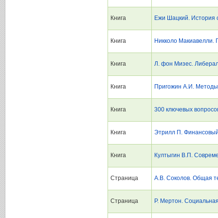
Книга
Ежи Шацкий. История 
Книга
Никколо Макиавелли. 
Книга
Л. фон Мизес. Либера
Книга
Пригожин А.И. Методы
Книга
300 ключевых вопросо
Книга
Этрилл П. Финансовы
Книга
Култыгин В.П. Соврем
Страница
А.В. Соколов. Общая 
Страница
Р. Мертон. Социальная