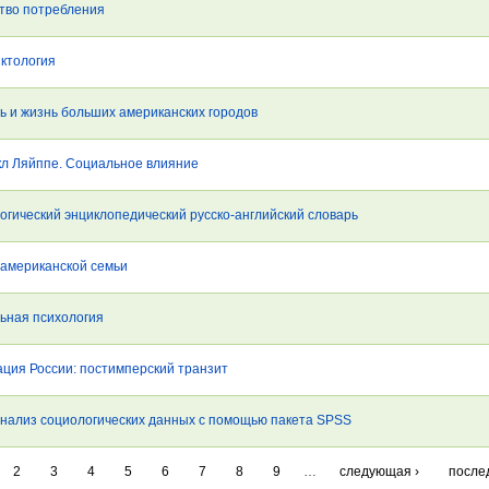
тво потребления
иктология
ь и жизнь больших американских городов
л Ляйппе. Социальное влияние
огический энциклопедический русско-английский словарь
 американской семьи
ьная психология
ация России: постимперский транзит
Анализ социологических данных с помощью пакета SPSS
2
3
4
5
6
7
8
9
…
следующая ›
после