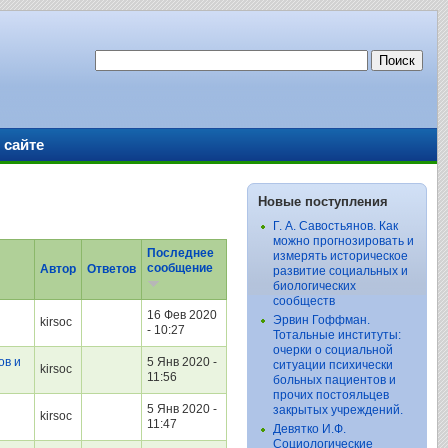
 сайте
Новые поступления
Г. А. Савостьянов. Как
можно прогнозировать и
Последнее
измерять историческое
сообщение
Автор
Ответов
развитие социальных и
биологических
сообществ
16 Фев 2020
Эрвин Гоффман.
kirsoc
- 10:27
Тотальные институты:
очерки о социальной
ов и
5 Янв 2020 -
ситуации психически
kirsoc
11:56
больных пациентов и
прочих постояльцев
5 Янв 2020 -
закрытых учреждений.
kirsoc
11:47
Девятко И.Ф.
Социологические