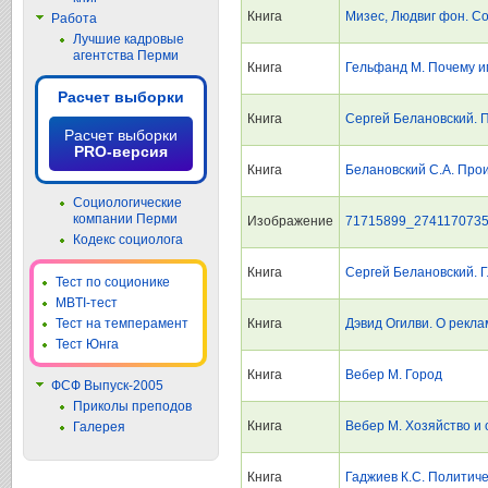
Книга
Мизес, Людвиг фон. С
Работа
Лучшие кадровые
агентства Перми
Книга
Гельфанд М. Почему и
Расчет выборки
Книга
Сергей Белановский. 
Расчет выборки
PRO-версия
Книга
Белановский С.А. Про
Социологические
компании Перми
Изображение
71715899_2741170735
Кодекс социолога
Книга
Сергей Белановский. 
Тест по соционике
MBTI-тест
Тест на темперамент
Книга
Дэвид Огилви. О рекла
Тест Юнга
Книга
Вебер М. Город
ФСФ Выпуск-2005
Приколы преподов
Книга
Вебер М. Хозяйство и
Галерея
Книга
Гаджиев К.С. Политич