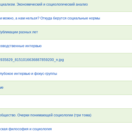
оциализм. Экономический и социологический анализ
м можно, а нам нельзя? Откуда берутся социальные нормы
Публикации разных лет
изводственные интервью
935829_8151016636887859200_n.jpg
Глубокое интервью и фокус-группы
ме
 общество. Очерки понимающей социологии (три тома)
еская философия и социология