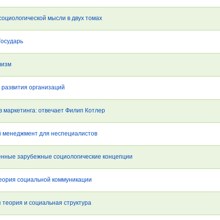
социологической мысли в двух томах
Государь
лизм
 развития организаций
в маркетинга: отвечает Филип Котлер
й менеджмент для неспециалистов
енные зарубежные социологические концепции
теория социальной коммуникации
 теория и социальная структура