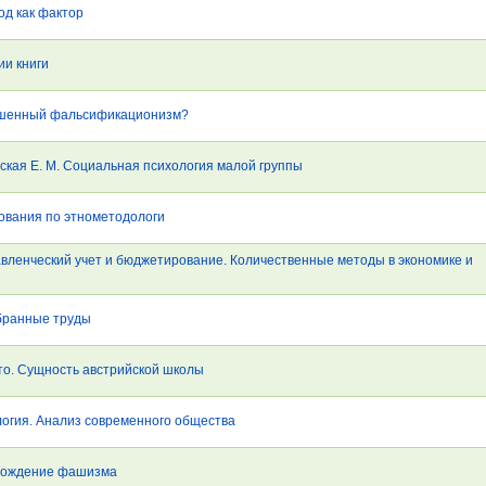
од как фактор
ии книги
кушенный фальсификационизм?
овская Е. М. Социальная психология малой группы
дования по этнометодологи
авленческий учет и бюджетирование. Количественные методы в экономике и
збранные труды
ото. Сущность австрийской школы
огия. Анализ современного общества
хождение фашизма