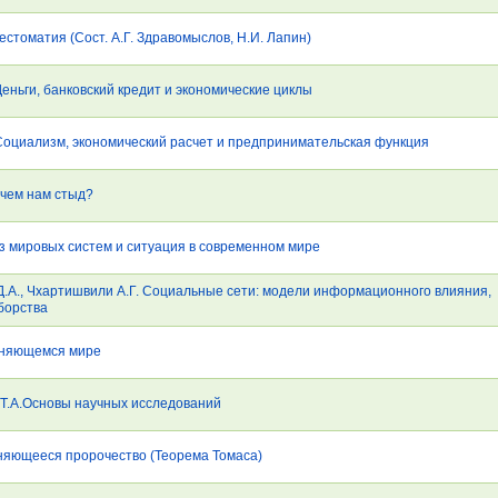
стоматия (Сост. А.Г. Здравомыслов, Н.И. Лапин)
Деньги, банковский кредит и экономические циклы
 Социализм, экономический расчет и предпринимательская функция
чем нам стыд?
из мировых систем и ситуация в современном мире
 Д.А., Чхартишвили А.Г. Социальные сети: модели информационного влияния,
борства
еняющемся мире
 Т.А.Основы научных исследований
няющееся пророчество (Теорема Томаса)