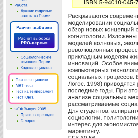
ISBN 5-94010-045-
Работа
Лучшие кадровые
Раскрываются современ
агентства Перми
моделировании социаль
Расчет выборки
обзор новых концепций 
когнитологии. Изложены
Расчет выборки
моделей волновых, эвол
PRO-версия
революционных процесс
прикладным моделям жи
Социологические
компании Перми
инноваций. Особое вним
Кодекс социолога
компьютерных технологи
социальных процессов. В
Тест по соционике
Логос, 1998) приводятся
MBTI-тест
последние годы. При это
Тест на темперамент
анализе социальных ме
Тест Юнга
рассматриваемые социа
ФСФ Выпуск-2005
Для студентов, аспирант
Приколы преподов
социологии, политологии
Галерея
интерес для экономисто
маркетингу.
ББК 60.56