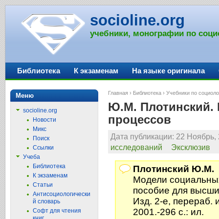
socioline.org
учебники, монографии по соци
Библиотека
К экзаменам
На языке оригинала
Главная
›
Библиотека
›
Учебники по социоло
Меню
Ю.М. Плотинский.
socioline.org
процессов
Новости
Микс
Дата публикации: 22 Ноябрь, 
Поиск
исследований
Эксклюзив
Ссылки
Учеба
Библиотека
Плотинский Ю.М.
К экзаменам
Модели социальны
Статьи
пособие для высши
Антисоциологически
Изд. 2-е, перераб. и
й словарь
2001.-296 с.: ил.
Софт для чтения
книг