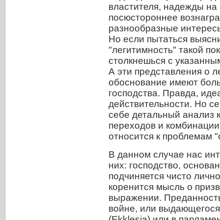
властителя, надежды на
посюстороннее вознагра
разнообразные интересы
Но если пытаться выясни
"легитимность" такой пок
столкнешься с указанны
А эти представления о л
обоснование имеют боль
господства. Правда, иде
действительности. Но с
себе детальный анализ 
переходов и комбинации 
относится к проблемам "
В данном случае нас инт
них: господство, основан
подчиняется чисто лично
коренится мысль о призв
выражении. Преданность
войне, или выдающегося
(Ekklesia) или в парламе