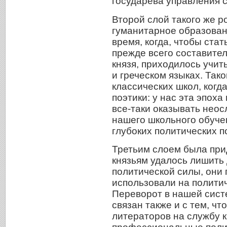
государева управления 
Второй слой такого же 
гуманитарное образовани
время, когда, чтобы ста
прежде всего составите
князя, приходилось учит
и греческом языках. Так
классических школ, когд
поэтики: у нас эта эпох
все-таки оказывать нео
нашего школьного обуче
глубоких политических по
Третьим слоем была прид
князьям удалось лишить
политической силы, они 
использовали на полити
Переворот в нашей сист
связан также и с тем, чт
литераторов на службу к