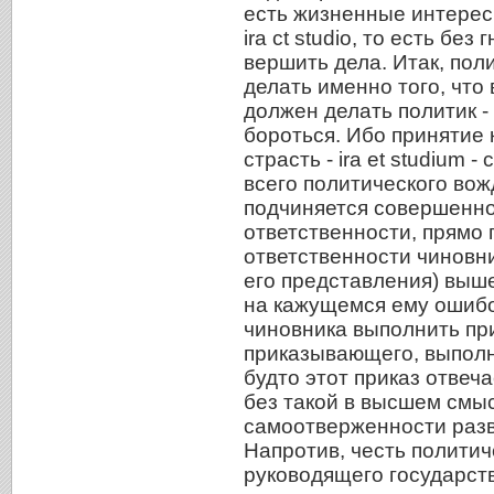
есть жизненные интерес
ira ct studio, то есть бе
вершить дела. Итак, пол
делать именно того, что
должен делать политик - к
бороться. Ибо принятие 
страсть - ira et studium 
всего политического вож
подчиняется совершенно
ответственности, прямо
ответственности чиновни
его представления) выш
на кажущемся ему ошибо
чиновника выполнить при
приказывающего, выполни
будто этот приказ отвеч
без такой в высшем смы
самоотверженности разв
Напротив, честь политич
руководящего государств