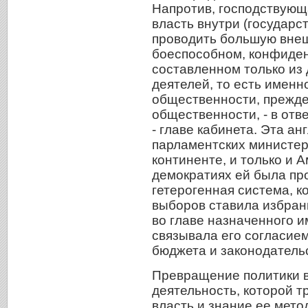
Напротив, господствующ
власть внутри (государс
проводить большую внеш
боеспособном, конфиде
составленном только из
деятелей, то есть именн
общественности, прежде
общественности, - в отв
- главе кабинета. Эта ан
парламентских министер
континенте, и только и 
демократиях ей была пр
гетерогенная система, 
выборов ставила избра
во главе назначенного и
связывала его согласием
бюджета и законодатель
Превращение политики 
деятельность, которой т
власть и знание ее мет