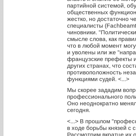
партийной системой, об
общественных функционе
жестко, но достаточно че
специалисты (Fachbeamte
чиновники. "Политически
смысле слова, как прави
что в любой момент мог
и уволены или же "напра
французские префекты и
других странах, что сос
противоположность неза
функциями судей. <...>
Мы скорее зададим вопр
профессионального полити
Оно неоднократно менял
сегодня.
<...> В прошлом "профе
в ходе борьбы князей с 
Рассмотрим вкратце их 