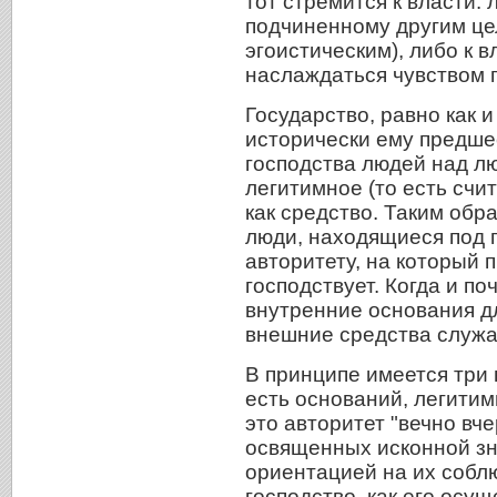
тот стремится к власти: 
подчиненному другим це
эгоистическим), либо к в
наслаждаться чувством п
Государство, равно как 
исторически ему предше
господства людей над л
легитимное (то есть сч
как средство. Таким обр
люди, находящиеся под 
авторитету, на который п
господствует. Когда и по
внутренние основания дл
внешние средства служа
В принципе имеется три 
есть оснований, легитим
это авторитет "вечно вч
освященных исконной з
ориентацией на их собл
господство, как его осу