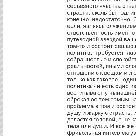
серьезного чувства отве
страсти, сколь бы подли
конечно, недостаточно, 
если, являясь служением
ответственность именно
путеводной звездой ваше
том-то и состоит решаю
политика -требуется гла
собранностью и спокойс
реальностей, иными сло
отношению к вещам и лю
только как таковое - оди
политика - и есть одно и
воспитывают у нынешне
обрекая ее тем самым на
проблема в том и состоит
душу и жаркую страсть, 
делается головой, а не 
тела или души. И все же
фривольная интеллектуа