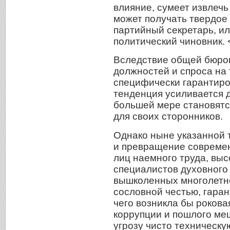
влияние, сумеет извлечь
может получать твердое 
партийный секретарь, и
политический чиновник. <
Вследствие общей бюрок
должностей и спроса на
специфически гарантиро
тенденция усиливается д
большей мере становятс
для своих сторонников.
Однако ныне указанной 
и превращение современ
лиц наемного труда, вы
специалистов духовного
вышколенных многолетне
сословной честью, гара
чего возникла бы роков
коррупции и пошлого мещ
угрозу чисто техническ