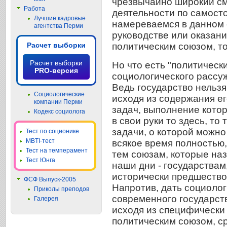
чрезвычайно широкий см
Работа
деятельности по самосто
Лучшие кадровые
намереваемся в данном 
агентства Перми
руководстве или оказани
Расчет выборки
политическим союзом, то
Расчет выборки
Но что есть "политически
PRO-версия
социологического рассуж
Ведь государство нельз
Социологические
исходя из содержания ег
компании Перми
задач, выполнение кото
Кодекс социолога
в свои руки то здесь, то 
задачи, о которой можно
Тест по соционике
MBTI-тест
всякое время полностью,
Тест на темперамент
тем союзам, которые наз
Тест Юнга
наши дни - государствам
исторически предшество
ФСФ Выпуск-2005
Напротив, дать социоло
Приколы преподов
современного государств
Галерея
исходя из специфически 
политическим союзом, ср