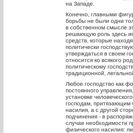
на Западе.
Конечно, главными фигу
борьбы не были одни тол
в собственном смысле эт
решающую роль здесь иг
средств, которые находя
политически господств
утверждаться в своем г
относится ко всякого рода
политическому господств
традиционной, легально
Любое господство как ф
постоянного управления,
установке человеческог
господам, притязающим 
насилия, а с другой сто
подчинения - в распоря
случае необходимости п
физического насилия: л