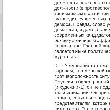
должности верховного с
должности (в противопо
занимаемым в античной 
руководил суверенным 
демоса. Правда, слово у
демагогия, и даже, если
современных кандидатов
более устойчивым эффек
написанное. Главнейшим
является ныне политичес
журналист.
<...> У журналиста та же 
впрочем, - по меньшей м
противоположность ситуа
Пруссии в более ранний 
(и художника): он не по
классификации. Он прина
париев, социально оцен
представителям, которы
ниже всего. Отсюда рас