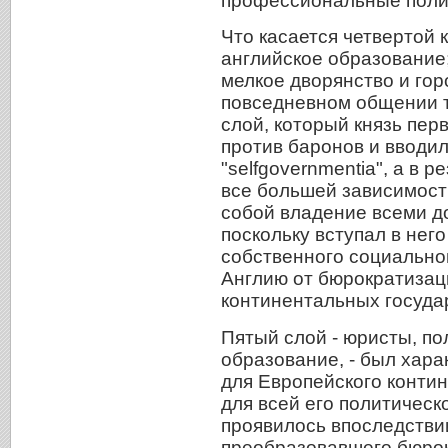
профессиональные полит
Что касается четвертой к
английское образование
мелкое дворянство и гор
повседневном общении те
слой, который князь пер
против баронов и вводи
"selfgovernmentia", а в 
все большей зависимости
собой владение всеми д
поскольку вступал в нег
собственного социально
Англию от бюрократизац
континентальных госуда
Пятый слой - юристы, п
образование, - был хара
для Европейского конти
для всей его политическо
проявилось впоследстви
преобразовавшего бюрок