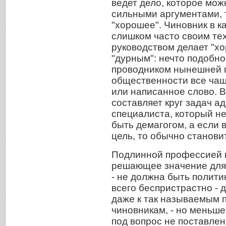
ведет дело, которое мож
сильными аргументами, 
"хорошее". Чиновник в к
слишком часто своим те
руководством делает "х
"дурным": нечто подобно
проводником нынешней п
общественности все чащ
или написанное слово. Вз
составляет круг задач ад
специалиста, который не
быть демагогом, а если 
цель, то обычно станови
Подлинной профессией н
решающее значение для
- не должна быть полити
всего беспристрастно -
даже к так называемым 
чиновникам, - но меньше
под вопрос не поставле