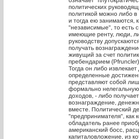
означает "плутократиче
политических руководящи
политикой можно либо в 
и тогда ею занимаются, к
"независимые", то есть 
имеющие ренту, люди, л
руководству допускаютс
получать вознаграждени
живущий за счет политик
пребендарием (Pfruncler
Тогда он либо извлекает
определенные достижени
представляют собой лиш
формально нелегальную 
доходов, - либо получае
вознаграждение, денежн
вместе. Политический д
"предпринимателя", как 
обладатель ранее приоб
американский босс, рас
капиталовложение, из ко