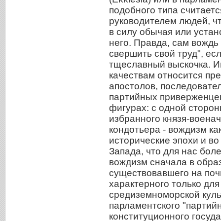
подобного типа считает
руководителем людей, ч
в силу обычая или устано
него. Правда, сам вождь
свершить свой труд", ес
тщеславный выскочка. И
качествам относится пре
апостолов, последовате
партийных приверженцев
фигурах: с одной стороны
избранного князя-военач
кондотьера - вождизм ка
исторические эпохи и во
Запада, что для нас бол
вождизм сначала в образ
существовавшего на почв
характерного только для
средиземноморской культ
парламентского "партийн
конституционного госуда