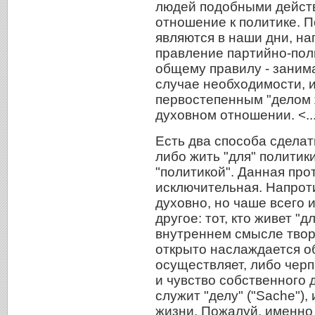
людей подобными действ
отношение к политике. П
являются в наши дни, на
правление партийно-поли
общему правилу - заним
случае необходимости, и
первостепенным "делом 
духовном отношении. <..
Есть два способа сделат
либо жить "для" политики
"политикой". Данная пр
исключительная. Напрот
духовно, но чаше всего 
другое: тот, кто живет "д
внутреннем смысле твори
открыто наслаждается о
осуществляет, либо чер
и чувство собственного 
служит "делу" ("Sache")
жизни. Пожалуй, именно