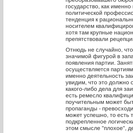
государство, как именно
политической профессио
тенденция к рациональн
носителем квалифициров
хотя там крупные нацио
препятствовали рецепции
Отнюдь не случайно, что
значимой фигурой в зап
появления партии. Заня
осуществляется партиями
именно деятельность за
увидим, что это должно
какого-либо дела для за
есть ремесло квалифицир
поучительным может бы
пропаганды - превосходи
может успешно, то есть 
подкрепленное логически
этом смысле "плохое", д