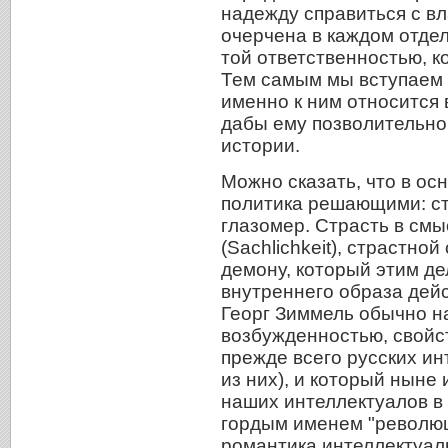
надежду справиться с вл
очерчена в каждом отдел
той ответственностью, к
Тем самым мы вступаем 
именно к ним относится 
дабы ему позволительно
истории.
Можно сказать, что в ос
политика решающими: стр
глазомер. Страсть в см
(Sachlichkeit), страстно
демону, который этим де
внутреннего образа дейс
Георг Зиммель обычно н
возбужденностью, свойс
прежде всего русских ин
из них), и который ныне 
наших интеллектуалов в
гордым именем "революц
романтика интеллектуал