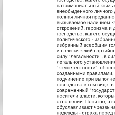
патримониальный князь с
внеобыденного личного 
полная личная преданно
вызываемое наличием кач
откровений, героизма и 
господство, как его осущ
политического - избранн
избранный всеобщим го
и политический партийны
силу "легальности", в с
легального установления
"компетентности", обос
созданными правилами, 
подчинение при выполне
господство в том виде, 
современный "государст
носители власти, которы
отношении. Понятно, чт
обуславливают чрезвыча
надежды - страха перед 