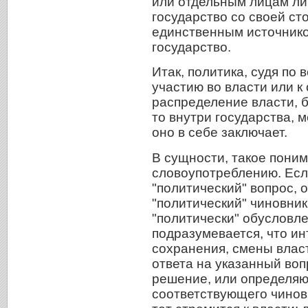
или отдельным лицам ли
государство со своей ст
единственным источнико
государство.
Итак, политика, судя по 
участию во власти или к
распределение власти, б
то внутри государства, 
оно в себе заключает.
В сущности, такое поним
словоупотреблению. Если
"политический" вопрос, 
"политический" чиновник
"политически" обусловле
подразумевается, что и
сохранения, смены влас
ответа на указанный во
решение, или определяю
соответствующего чиновн