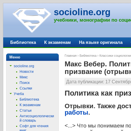
socioline.org
учебники, монографии по соци
Библиотека
К экзаменам
На языке оригинала
Главная
›
Библиотека
›
Классики социологии
Меню
Макс Вебер. Полит
socioline.org
призвание (отрыв
Новости
Микс
Дата публикации: 17 Сентябрь
Поиск
Ссылки
Политика как при
Учеба
Библиотека
Отрывки. Также дос
К экзаменам
Статьи
работы
.
Антисоциологически
й словарь
<...> Что мы понимаем п
Софт для чтения
книг