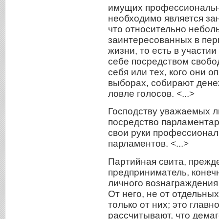
имущих профессиональн
необходимо является зан
что относительно небол
заинтересованных в пер
жизни, то есть в участии
себе посредством свобо
себя или тех, кого они о
выборах, собирают дене
ловле голосов. <...>
Господству уважаемых л
посредство парламентар
свои руки профессионал
парламентов. <...>
Партийная свита, прежд
предприниматель, конечн
личного вознаграждения 
От него, не от отдельны
только от них; это главн
рассчитывают, что дема